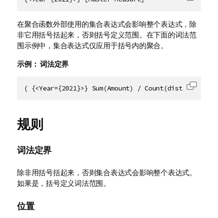
复制代
在聚合函数外部使用的集合表达式会影响整个表达式，除
非它用括号括起来，否则括号定义范围。在下面的词法范
围示例中，集合表达式仅应用于括号内的聚合。
示例：
词法定界
( {<Year={2021}>} Sum(Amount) / Count(distinct Cust
复制代
规则
词法定界
除非用括号括起来，否则集合表达式会影响整个表达式。
如果是，括号定义词法范围。
位置