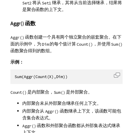
将从
继承，其将从当前选择继承，结果将
Set2
Set1
是聚合函数的上下文。
Aggr() 函数
函数创建一个具有两个独立聚合的嵌套聚合。在下
Aggr()
面的示例中，为
的每个值计算
，并使用
Dim
Count()
Sum()
函数聚合得到的数组。
示例：
Sum(Aggr(Count(X),Dim))
复制代
是内部聚合，
是外部聚合。
Count()
Sum()
内部聚合未从外部聚合继承任何上下文。
内部聚合从
函数继承上下文，该函数可能包
Aggr()
含集合表达式。
函数和外部聚合函数都从外部集表达式继承
Aggr()
上下文。