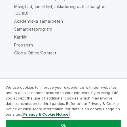
Mångfald, jämlikhet, inkludering och tillhörighet
(DEI&B)
Akademiska samarbeten
Samarbetsprogram
Karriär
Pressrum
Global Office/Contact
Qlik Community
We use cookies to improve your experience with our websites
and to deliver content tailored to your interests. By clicking ‘Ok’,
Juridiska avtal
Produktvillkor
you accept the use of additional cookies which may involve
data transmission to third parties. Refer to our Privacy & Cookie
Legal Policies
Legal Policies
Notice or click ‘More Information’ for details on cookie usage on
Användningsvillkor
Varumärken
our sites.
Privacy & Cookie Notice
Do Not Share My Info
Ok