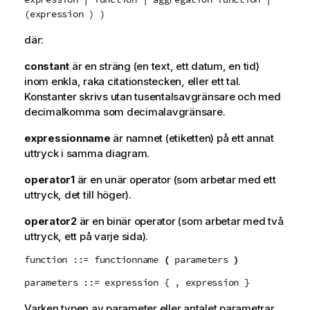
(expression ) )
där:
constant
är en sträng (en text, ett datum, en tid)
inom enkla, raka citationstecken, eller ett tal.
Konstanter skrivs utan tusentalsavgränsare och med
decimalkomma som decimalavgränsare.
expressionname
är namnet (etiketten) på ett annat
uttryck i samma diagram.
operator1
är en unär operator (som arbetar med ett
uttryck, det till höger).
operator2
är en binär operator (som arbetar med två
uttryck, ett på varje sida).
function ::= functionname
(
parameters
)
parameters ::= expression { , expression }
Varken typen av parameter eller antalet parametrar