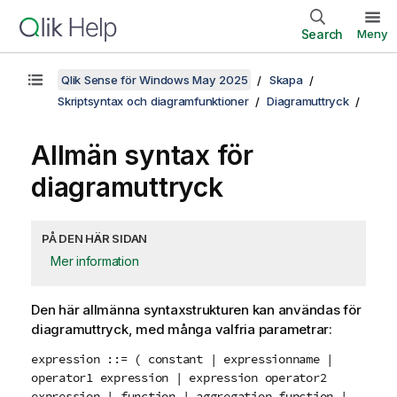
Search
Meny
Qlik Sense för Windows May 2025
Skapa
Skriptsyntax och diagramfunktioner
Diagramuttryck
Allmän syntax för
diagramuttryck
PÅ DEN HÄR SIDAN
Mer information
Den här allmänna syntaxstrukturen kan användas för
diagramuttryck, med många valfria parametrar:
expression ::= ( constant | expressionname |
operator1 expression | expression operator2
expression | function | aggregation function |