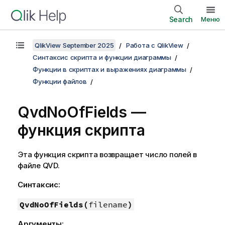
Search
Меню
QlikView September 2025
Работа с QlikView
Синтаксис скрипта и функции диаграммы
Функции в скриптах и выражениях диаграммы
Функции файлов
QvdNoOfFields —
функция скрипта
Эта функция скрипта возвращает число полей в
файле
QVD
.
Синтаксис:
QvdNoOfFields(
filename
)
Аргументы: