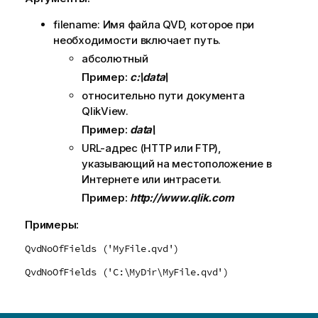
filename: Имя файла
QVD
, которое при
необходимости включает путь.
абсолютный
Пример:
c:\data\
относительно пути документа
QlikView
.
Пример:
data\
URL-адрес (
HTTP
или
FTP
),
указывающий на местоположение в
Интернете или интрасети.
Пример:
http://www.qlik.com
Примеры:
QvdNoOfFields ('MyFile.qvd')
QvdNoOfFields ('C:\MyDir\MyFile.qvd')