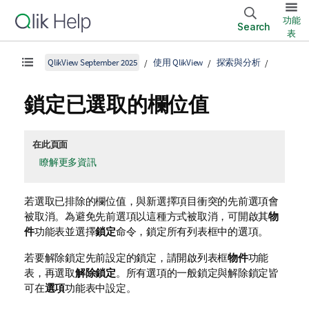
功能
Search
表
QlikView September 2025
使用 QlikView
探索與分析
鎖定已選取的欄位值
在此頁面
瞭解更多資訊
若選取已排除的欄位值，與新選擇項目衝突的先前選項會
被取消。為避免先前選項以這種方式被取消，可開啟其
物
件
功能表並選擇
鎖定
命令，鎖定所有列表框中的選項。
若要解除鎖定先前設定的鎖定，請開啟列表框
物件
功能
表，再選取
解除鎖定
。所有選項的一般鎖定與解除鎖定皆
可在
選項
功能表中設定。