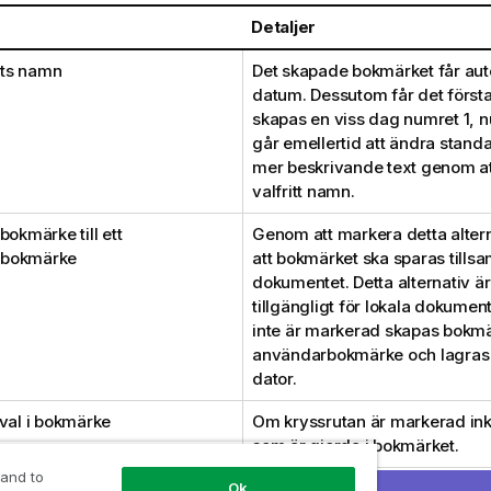
Detaljer
ts namn
Det skapade bokmärket får au
datum. Dessutom får det förs
skapas en viss dag numret 1, n
går emellertid att ändra standa
mer beskrivande text genom att
valfritt namn.
bokmärke till ett
Genom att markera detta alter
bokmärke
att bokmärket ska sparas til
dokumentet. Detta alternativ ä
tillgängligt för lokala dokumen
inte är markerad skapas bokm
användarbokmärke och lagras l
dator.
 val i bokmärke
Om kryssrutan är markerad ink
som är gjorda i bokmärket.
 and to
ke följa aktuellt val
Genom att markera kryssrutan
Ok