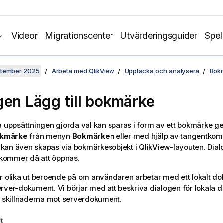
Videor
Migrationscenter
Utvärderingsguider
Spel
ptember 2025
Arbeta med QlikView
Upptäcka och analysera
Bok
gen Lägg till bokmärke
a uppsättningen gjorda val kan sparas i form av ett bokmärke ge
bokmärke
från menyn
Bokmärken
eller med hjälp av tangentkom
kan även skapas via bokmärkesobjekt i QlikView-layouten. Dia
kommer då att öppnas.
r olika ut beroende på om användaren arbetar med ett lokalt dok
rver-dokument. Vi börjar med att beskriva dialogen för lokala
i skillnaderna mot serverdokument.
t