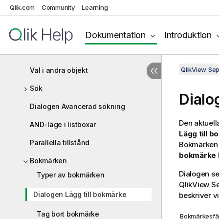
Qlik.com
Community
Learning
Flytta val
Dokumentation
Introduktion
Låsa valda fältvärden
Aktuella val
QlikView Se
Val i andra objekt
Sök
Dialo
Dialogen Avancerad sökning
Den aktuell
AND-läge i listboxar
Lägg till 
Parallella tillstånd
Bokmärken 
bokmärke
Bokmärken
Dialogen se
Typer av bokmärken
QlikView Se
Dialogen Lägg till bokmärke
beskriver v
Tag bort bokmärke
Bokmärkesfäl