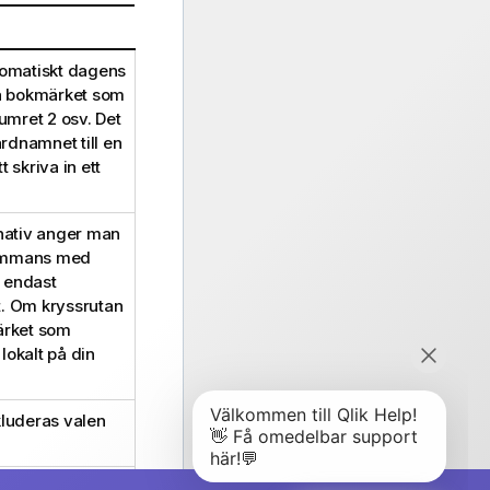
tomatiskt dagens
ta bokmärket som
umret 2 osv. Det
rdnamnet till en
 skriva in ett
nativ anger man
lsammans med
r endast
t. Om kryssrutan
ärket som
okalt på din
luderas valen
 anger man att