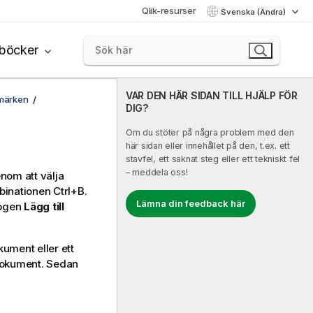
Qlik-resurser
Svenska (Ändra)
böcker
VAR DEN HÄR SIDAN TILL HJÄLP FÖR
märken
DIG?
Om du stöter på några problem med den
här sidan eller innehållet på den, t.ex. ett
stavfel, ett saknat steg eller ett tekniskt fel
– meddela oss!
nom att välja
binationen Ctrl+B.
Lämna din feedback här
logen
Lägg till
ument eller ett
 dokument. Sedan