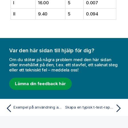
I
16.00
5
0.007
II
9.40
5
0.094
Var den här sidan till hjälp för dig?
Om du stöter på några problem med den här sidan
eller innehållet på den, t.ex. ett stavfel, ett saknat steg
eller ett tekniskt fel – meddela oss!
Lämna din feedback här
Exempel på användning av chi2-test-funktioner i diagram
Skapa en typisk t-test-rapport