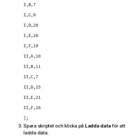
I,B,7
I,C,9
I,D,20
I,E,26
I,F,19
II,A,10
II,B,11
II,C,7
II,D,15
II,E,21
II,F,16
];
Spara skriptet och klicka på
Ladda data
för att
ladda data.