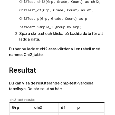
Chi2Test_chi2(Grp, Grade, Count) as chi2,
Chi2Test_df(Grp, Grade, Count) as df,
Chi2Test_p(Grp, Grade, Count) as p
resident Sample_1 group by Grp;
Spara skriptet och klicka på
Ladda data
för att
ladda data.
Du har nu laddat
chi2-test
-värdena i en tabell med
namnet
Chi2_table
.
Resultat
Du kan visa de resulterande
chi2-test
-värdena i
tabellvyn. De bör se ut så här:
chi2-test results
Grp
chi2
df
p