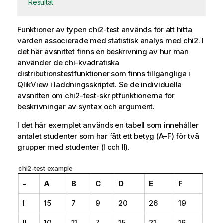
Resultat
Funktioner av typen
chi2-test
används för att hitta
värden associerade med statistisk analys med chi2. I
det här avsnittet finns en beskrivning av hur man
använder de chi-kvadratiska
distributionstestfunktioner som finns tillgängliga i
QlikView
i laddningsskriptet. Se de individuella
avsnitten om
chi2-test
-skriptfunktionerna för
beskrivningar av syntax och argument.
I det här exemplet används en tabell som innehåller
antalet studenter som har fått ett betyg (A–F) för två
grupper med studenter (I och II).
chi2-test example
-
A
B
C
D
E
F
I
15
7
9
20
26
19
II
10
11
7
15
21
16