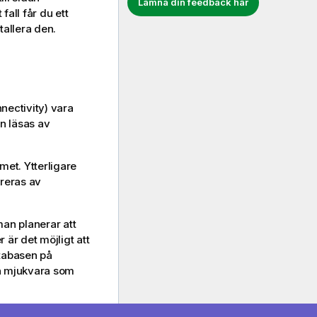
Lämna din feedback här
fall får du ett
allera den.
nectivity) vara
an läsas av
et. Ytterligare
ereras av
an planerar att
är det möjligt att
atabasen på
en mjukvara som