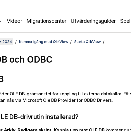
Videor
Migrationscenter
Utvärderingsguider
Spel
y 2024
Komma igång med QlikView
Starta QlikView
DB och ODBC
B
der OLE DB-gränssnittet för koppling till externa datakällor. Ett 
an nås via Microsoft Ole DB Provider for ODBC Drivers.
OLE DB-drivrutin installerad?
er
Arkiv, Redigera skript, Koppla upp mot OLE DB
kommer du ti