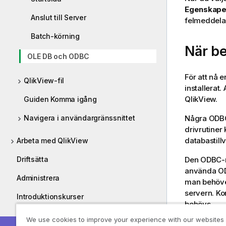
Egenskaper
Anslut till Server
felmeddelan
Batch-körning
När b
OLE DB och ODBC
För att nå 
QlikView-fil
installerat.
QlikView.
Guiden Komma igång
Några ODBC-
Navigera i användargränssnittet
drivrutiner
databastillv
Arbeta med QlikView
Den ODBC-mj
Driftsätta
använda ODB
Administrera
man behöver
servern. Ko
Introduktionskurser
behövs.
Guider
We use cookies to improve your experience with our websites
QlikView fu