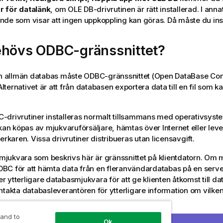
 för datalänk
, om OLE DB-drivrutinen är rätt installerad. I annat 
de som visar att ingen uppkoppling kan göras. Då måste du inst
ehövs ODBC-gränssnittet?
en allmän databas måste ODBC-gränssnittet (Open DataBase Con
 Alternativet är att från databasen exportera data till en fil som k
drivrutiner installeras normalt tillsammans med operativsystem
 kan köpas av mjukvaruförsäljare, hämtas över Internet eller lev
erkaren. Vissa drivrutiner distribueras utan licensavgift.
ukvara som beskrivs här är gränssnittet på klientdatorn. Om m
C för att hämta data från en fleranvändardatabas på en server 
 ytterligare databasmjukvara för att ge klienten åtkomst till d
ntakta databasleverantören för ytterligare information om vilk
 and to
ngerar med 32-bitars och 64-bitars ODBC-drivrutiner.
Ok