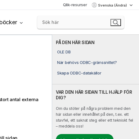
Qlik-resurser
Svenska (Ändra)
böcker
PÅ DEN HÄR SIDAN
OLE DB
När behövs ODBC-gränssnittet?
Skapa ODBC-datakällor
VAR DEN HÄR SIDAN TILL HJÄLP FÖR
DIG?
stort antal externa
Om du stöter på några problem med den
här sidan eller innehållet på den, t.ex. ett
stavfel, ett saknat steg eller ett tekniskt fel
– meddela oss!
ll sidan