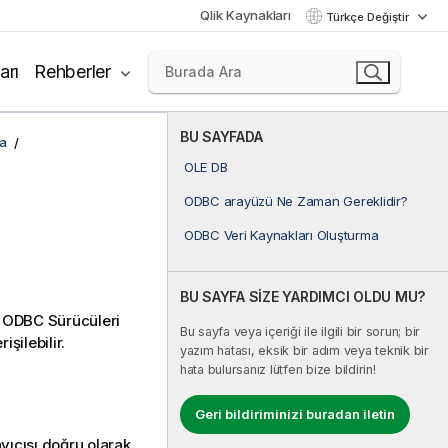
Qlik Kaynakları
Türkçe Değiştir
arı
Rehberler
BU SAYFADA
ma
OLE DB
ODBC arayüzü Ne Zaman Gereklidir?
ODBC Veri Kaynakları Oluşturma
BU SAYFA SİZE YARDIMCI OLDU MU?
. ODBC Sürücüleri
Bu sayfa veya içeriği ile ilgili bir sorun; bir
şilebilir.
yazım hatası, eksik bir adım veya teknik bir
hata bulursanız lütfen bize bildirin!
Geri bildiriminizi buradan iletin
yıcısı doğru olarak