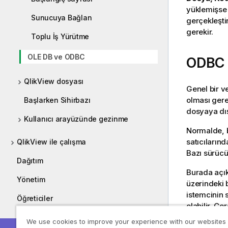
yüklemişs
Sunucuya Bağlan
gerçekleşti
gerekir.
Toplu İş Yürütme
OLE DB ve ODBC
ODBC 
QlikView dosyası
Genel bir v
olması gere
Başlarken Sihirbazı
dosyaya dış
Kullanıcı arayüzünde gezinme
Normalde, b
satıcılarınd
QlikView ile çalışma
Bazı sürücü
Dağıtım
Burada açık
Yönetim
üzerindeki b
istemcinin 
Öğreticiler
olabilir. Ge
Kılavuzlar
We use cookies to improve your experience with our websites
QlikView, 32