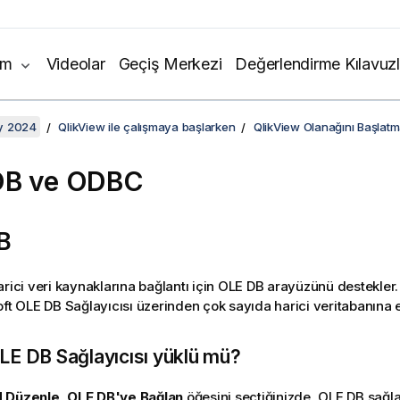
ım
Videolar
Geçiş Merkezi
Değerlendirme Kılavuzl
y 2024
QlikView ile çalışmaya başlarken
QlikView Olanağını Başlat
DB ve ODBC
B
arici veri kaynaklarına bağlantı için OLE DB arayüzünü destekler
ft OLE DB Sağlayıcısı üzerinden çok sayıda harici veritabanına eri
LE DB Sağlayıcısı yüklü mü?
 Düzenle, OLE DB'ye Bağlan
öğesini seçtiğinizde, OLE DB sağla