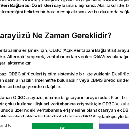
e
Veri Bağlantısı Özellikleri
sayfasına ulaşırsınız. Aksi takdirde, b
rilemediğini belirten bir hata mesajı alırsınız ve bu durumda sağ
arayüzü Ne Zaman Gereklidir?
eritabanına erişmek için, ODBC (Açık Veritabanı Bağlantısı) aray
kir. Alternatif seçenek, veritabanından verileri QlikView olanağı
arı aktarmaktır.
azı ODBC sürücüleri işletim sistemiyle birlikte yüklenir. Ek sürüc
an satın alınabilir, İnternet'te bulunabilir veya DBMS üreticisinden 
ler serbestçe yeniden dağıtılır.
lanan ODBC arayüzü, istemci bilgisayarın arayüzüdür. Plan, bi
ir çoklu kullanıcı ilişkisel veritabanına erişmek için ODBC'yi kull
sunucu üzerindeki veritabanına erişmesine olanak tanıyan ek DB
rekli yazılım hakkında daha fazla bilgi için DBMS tedarikçisiyle b
 and to
 bit ve 64 bit ODBC sürücüleriyle çalışır.
Ok