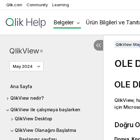
Qlik.com
Community
Learning
Belgeler
Ürün Bilgileri ve Tanıt
QlikView Ma
QlikView
®
OLE 
May 2024
OLE D
Ana Sayfa
QlikView nedir?
QlikView, h
için Microso
QlikView ile çalışmaya başlarken
QlikView Desktop
Doğru O
QlikView Olanağını Başlatma
Dosya, Kod
Başlangıç sayfası