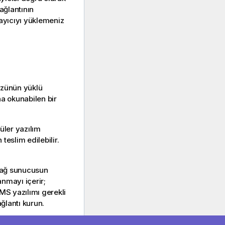
ağlantının
layıcıyı yüklemeniz
üzünün yüklü
na okunabilen bir
üler yazılım
teslim edilebilir.
r ağ sunucusun
anmayı içerir;
MS yazılımı gerekli
ağlantı kurun.