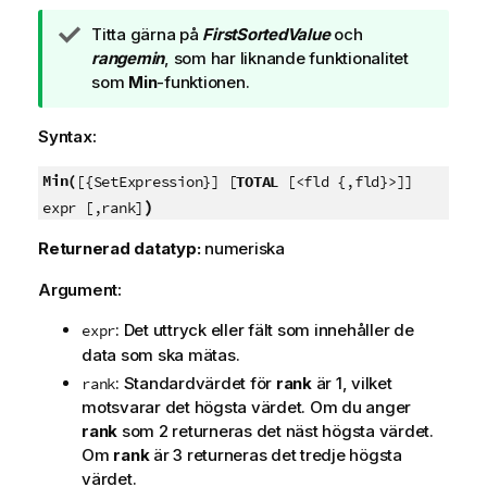
A
Titta gärna på
FirstSortedValue
och
n
rangemin
, som har liknande funktionalitet
t
som
Min
-funktionen.
e
c
Syntax:
k
n
Min(
[{SetExpression}] [
TOTAL
[<fld {,fld}>]]
i
)
expr [,rank]
n
Returnerad datatyp:
numeriska
g
o
Argument:
m
t
: Det uttryck eller fält som innehåller de
expr
i
data som ska mätas.
p
: Standardvärdet för
rank
är 1, vilket
rank
s
motsvarar det högsta värdet. Om du anger
rank
som 2 returneras det näst högsta värdet.
Om
rank
är 3 returneras det tredje högsta
värdet.