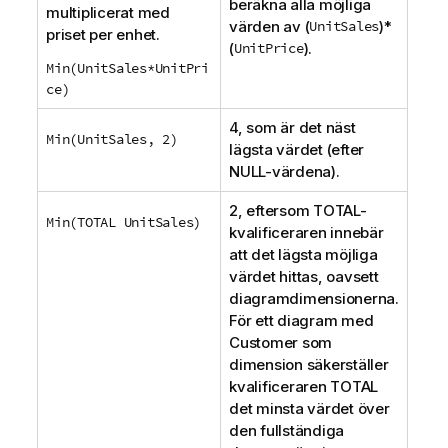
beräkna alla möjliga
i
multiplicerat med
värden av (
UnitSales
)*
o
priset per enhet.
(
UnitPrice
).
n
Min(UnitSales*UnitPri
ce)
4, som är det näst
Min(UnitSales, 2)
lägsta värdet (efter
NULL
-värdena).
2, eftersom
TOTAL
-
Min(TOTAL UnitSales)
kvalificeraren innebär
att det lägsta möjliga
värdet hittas, oavsett
diagramdimensionerna.
För ett diagram med
Customer
som
dimension säkerställer
kvalificeraren
TOTAL
det minsta värdet över
den fullständiga