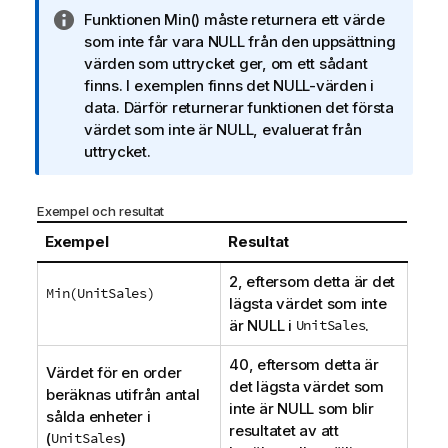
A
Funktionen
Min()
måste returnera ett värde
n
som inte får vara
NULL
från den uppsättning
t
värden som uttrycket ger, om ett sådant
e
finns. I exemplen finns det
NULL
-värden i
c
data. Därför returnerar funktionen det första
k
värdet som inte är
NULL
, evaluerat från
n
uttrycket.
i
n
Exempel och resultat
g
o
Exempel
Resultat
m
2, eftersom detta är det
i
Min(UnitSales)
lägsta värdet som inte
n
är
NULL
i
UnitSales
.
f
o
40, eftersom detta är
r
Värdet för en order
det lägsta värdet som
m
beräknas utifrån antal
inte är
NULL
som blir
a
sålda enheter i
resultatet av att
t
(
UnitSales
)