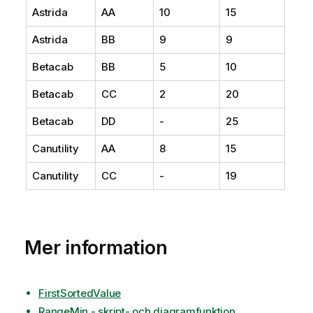
Astrida
AA
10
15
Astrida
BB
9
9
Betacab
BB
5
10
Betacab
CC
2
20
Betacab
DD
-
25
Canutility
AA
8
15
Canutility
CC
-
19
Mer information
FirstSortedValue
RangeMin - skript- och diagramfunktion