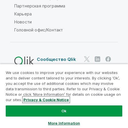
Партнерская программа
Карьера
Новости
Головной офис/Контакт
Сообщество Qlik
We use cookies to improve your experience with our websites
Юридические соглашения
and to deliver content tailored to your interests. By clicking ‘Ok’,
Условия использования продуктов
you accept the use of additional cookies which may involve
data transmission to third parties. Refer to our Privacy & Cookie
Legal Policies
Юридические положения
Notice or click ‘More Information’ for details on cookie usage on
Условия использования
Товарные знаки
our sites.
Privacy & Cookie Notice
Do Not Share My Info
Ok
© QlikTech International AB, 1993-2026. Все права
защищены.
More Information