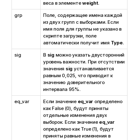
веса в элементе
weight
.
grp
Поле, содержащее имена каждой
из двух групп с выборками. Если
имя поля для группы не указано в
скрипте загрузки, поле
автоматически получит имя
Type
.
sig
В
sig
можно указать двусторонний
уровень важности. При отсутствии
значения
sig
устанавливается
равным 0,025, что приводит к
значению доверительного
интервала 95%.
eq_var
Если значение
eq_var
определено
как
False
(0), будут приняты
отдельные изменения двух
выборок. Если значение
eq_var
определено как
True
(1), будут
приняты равные изменения в