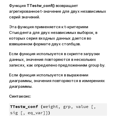
Функция
TTestw_conf()
возвращает
агрегированное t-значение для двух независимых
серий значений.
Эта функция применяется к t-критериям
Стьюдента для двух независимых выборок, в
которых серия входных данных дается во
взвешенном формате двух столбцов.
Если функция используется в скрипте загрузки
данных, значения повторяются в нескольких
записях, как определено предложением group by.
Если функция используется в выражении
диаграммы, значения повторяются в измерениях
диаграммы.
Синтаксис:
TTestw_conf (
weight, grp, value [,
sig [, eq_var]]
)