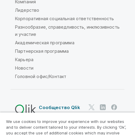
Компания
Лидерство
Корпоративная социальная ответственность
Разнообразие, справедливость, инклюзивность
и участие
Академическая программа
Партнерская программа
Карьера
Новости
Головной офис/Контакт
Сообщество Qlik
We use cookies to improve your experience with our websites
Юридические соглашения
and to deliver content tailored to your interests. By clicking ‘Ok’,
Условия использования продуктов
you accept the use of additional cookies which may involve