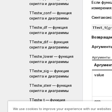
Если функ
скриптa и диаграммы
измерения
TTestw_conf — функция
Синтаксис
скриптa и диаграммы
TTestw_df — функция
TTest_t(
gr
скриптa и диаграммы
Возвраща
TTestw_dif — функция
Аргумент
скриптa и диаграммы
TTestw_lower — функция
Аргументы
скриптa и диаграммы
Аргумен
TTestw_sig — функция
value
скриптa и диаграммы
TTestw_sterr — функция
скриптa и диаграммы
TTestw_t — функция
grp
скриптa и диаграммы
We use cookies to improve your experience with our websites