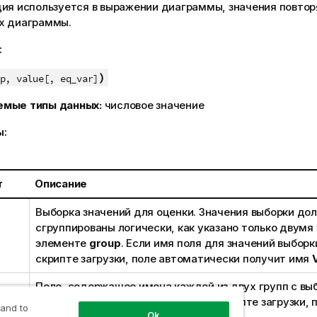
ция используется в выражении диаграммы, значения повтор
х диаграммы.
:
)
p, value[, eq_var]
емые типы данных:
числовое значение
ы:
т
Описание
Выборка значений для оценки. Значения выборки до
сгруппированы логически, как указано только двумя
элементе
group
. Если имя поля для значений выборк
скрипте загрузки, поле автоматически получит имя
Поле, содержащее имена каждой из двух групп с вы
имя поля для группы не указано в скрипте загрузки, 
 and to
Ok