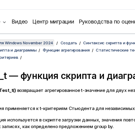
е
Видео
Центр миграции
Руководства по оцен
для Windows November 2024
Создать
Синтаксис скрипта и фун
рипта и диаграммы
Функции агрегирования
Статистические те
критериев
_t
— функция скриптa и диаг
Test_t()
возвращает агрегированное t-значение для двух не
ия применяется к t-критериям Стьюдента для независимых
ия используется в скрипте загрузки данных, значения повт
 записях, как определено предложением group by.