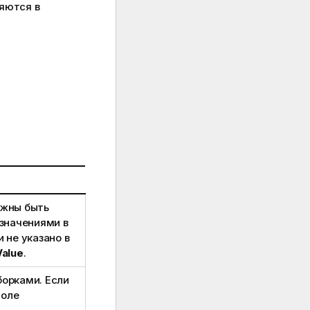
яются в
лжны быть
 значениями в
и не указано в
Value
.
борками. Если
поле