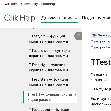
Функции T-критериев
Qlik.com
Community
Learning
TTest_conf — функция
скриптa и диаграммы
Документация
Подключени
TTest_df — функция
скриптa и диаграммы
Qlik Sense 
TTest_dif — функция
скриптa и диаграммы
Функции ск
Функции T-
TTest_lower — функция
скриптa и диаграммы
TTest
TTest_sig — функция
скриптa и диаграммы
Функция
T
TTest_sterr — функция
значений.
скриптa и диаграммы
Эта функц
TTest_t — функция скриптa
Если функц
и диаграммы
нескольких
TTest_upper — функция