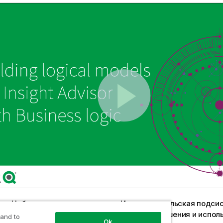
т «Наблюдения»
полагается на
Исследовательская подсис
а основе прецедентов, чтобы понимать отношения и исполь
 and to
Ok