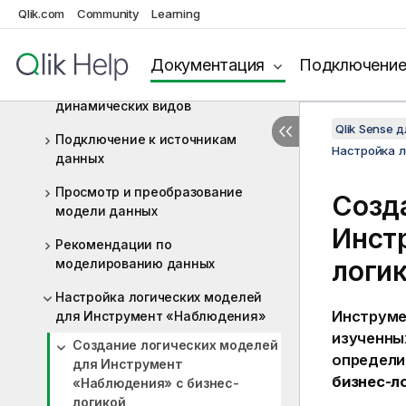
данных с помощью Section Access
Qlik.com
Community
Learning
Управление большими данными с
помощью приложений On-demand
Документация
Подключени
Управление данными с помощью
динамических видов
Qlik Sense 
Подключение к источникам
Настройка 
данных
Просмотр и преобразование
Созд
модели данных
Инст
Рекомендации по
логи
моделированию данных
Настройка логических моделей
Инструме
для Инструмент «Наблюдения»
изученны
Создание логических моделей
определи
для Инструмент
бизнес-л
«Наблюдения» с бизнес-
логикой