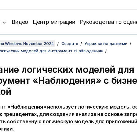
е
Видео
Центр миграции
Руководства по оцен
для Windows November 2024
Создать
Управление данными
логических моделей для Инструмент «Наблюдения»
ание логических моделей для
румент «Наблюдения»
с
бизне
кой
нт «Наблюдения» использует логическую модель, о
х прецедентах, для создания анализа на основе зап
ть собственную логическую модель для приложени
огики
.