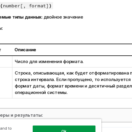
(
number[, format]
)
емые типы данных:
двойное значение
ы:
т
Описание
Число для изменения формата.
Строка, описывающая, как будет отформатирована 
строка интервала. Если пропущено, то используется
формат даты, формат времени и десятичный раздел
операционной системы.
еры и результаты:
 and to
Ok