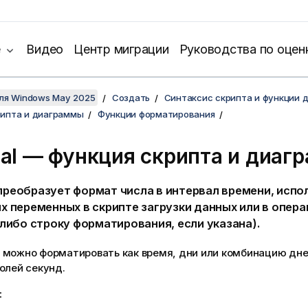
е
Видео
Центр миграции
Руководства по оцен
для Windows May 2025
Создать
Синтаксис скрипта и функции 
рипта и диаграммы
Функции форматирования
val — функция скриптa и диа
реобразует формат числа в интервал времени, испо
х переменных в скрипте загрузки данных или в опер
либо строку форматирования, если указана).
 можно форматировать как время, дни или комбинацию дней
олей секунд.
: