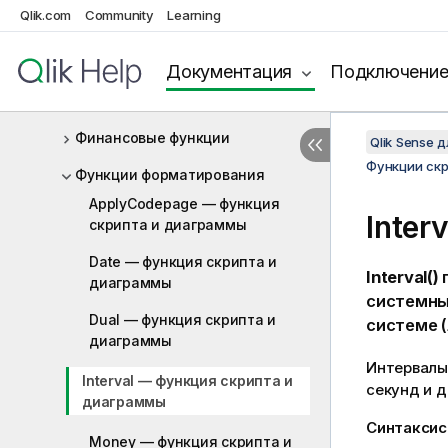
Экспоненциальные и
Qlik.com
Community
Learning
логарифмические функции
Функции поля
Документация
Подключени
Функции файлов
Финансовые функции
Qlik Sense 
Функции ск
Функции форматирования
ApplyCodepage — функция
Inter
скриптa и диаграммы
Date — функция скриптa и
Interval()
п
диаграммы
системны
Dual — функция скриптa и
системе (
диаграммы
Интервалы
Interval — функция скриптa и
секунд и д
диаграммы
Синтаксис
Money — функция скриптa и