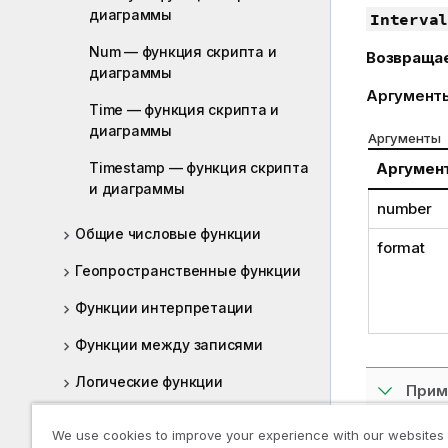
диаграммы
Interval
Num — функция скриптa и
Возвраща
диаграммы
Аргумент
Time — функция скриптa и
диаграммы
Аргументы
Timestamp — функция скриптa
Аргумен
и диаграммы
number
Общие числовые функции
format
Геопространственные функции
Функции интерпретации
Функции между записями
Логические функции
Прим
Функции сопоставления
We use cookies to improve your experience with our websites