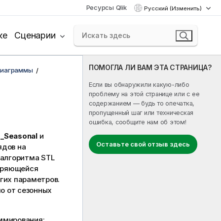
Ресурсы Qlik
Русский (Изменить)
ке
Сценарии
ПОМОГЛА ЛИ ВАМ ЭТА СТРАНИЦА?
диаграммы
Если вы обнаружили какую-либо
проблему на этой странице или с ее
содержанием — будь то опечатка,
пропущенный шаг или техническая
ошибка, сообщите нам об этом!
_Seasonal
и
Оставьте свой отзыв здесь
ядов на
 алгоритма STL
торяющейся
гих параметров.
о от сезонных
ммирования: