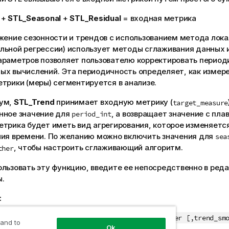
+
STL_Seasonal
+
STL_Residual
= входная метрика
жение сезонности и трендов с использованием метода лок
льной регрессии) использует методы сглаживания данных 
араметров позволяет пользователю корректировать период
ых вычислений. Эта периодичность определяет, как измер
трики (меры) сегментируется в анализе.
ум,
STL_Trend
принимает входную метрику (
target_measure
нное значение для
, а возвращает значение с пла
period_int
трика будет иметь вид агрегирования, которое изменяетс
ния времени. По желанию можно включить значения для
sea
, чтобы настроить сглаживающий алгоритм.
ther
ользовать эту функцию, введите ее непосредственно в ред
.
:
target_measure, period_int [,seasonal_smoother [,trend_sm
 and to
Ok