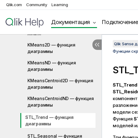
Qlik.com
Community
Learning
HRank — функция диаграммы
Оптимизация методом k-
Документация
Подключени
средних: пример из реальной
жизни
Qlik Sense 
KMeans2D — функция
диаграммы
Функции ск
KMeansND — функция
STL_
диаграммы
KMeansCentroid2D — функция
STL_Trend
диаграммы
STL_Resid
компоненты
KMeansCentroidND — функция
диаграммы
разложени
модели сез
STL_Trend — функция
Функция
S
диаграммы
моделей ил
STL_Seasonal — функция
Три функц