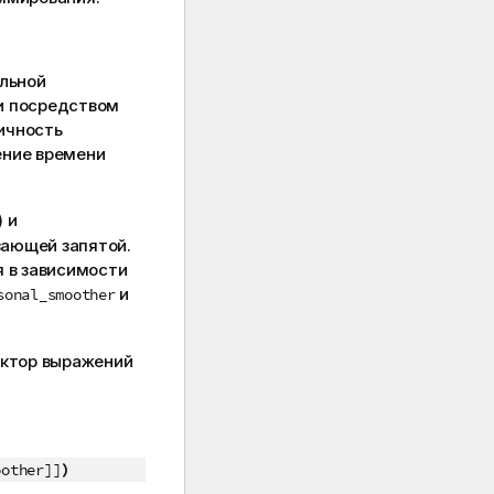
альной
и посредством
ичность
ение времени
) и
вающей запятой.
я в зависимости
и
sonal_smoother
актор выражений
)
oother]]