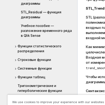
диаграммы
STL_Trend
STL_Residual — функция
диаграммы
STL (разло
полиномиа
Учебное пособие —
входных п
разложение временного ряда
выполняем
в Qlik Sense
входной ме
Функции статистического
Как миним
распределения
целочисле
Входная ме
Строковые функции
от измере
trend_smoo
Системные функции
Чтобы исп
Функции таблиц
диаграммы
Тригонометрические и
Синтаксис
гиперболические функции
Функции окна
STL_Trend(
We use cookies to improve your experience with our websites