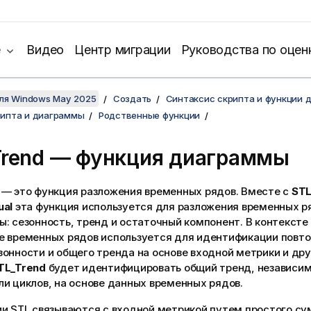
е
Видео
Центр миграции
Руководства по оцен
для Windows May 2025
Создать
Синтаксис скрипта и функции 
рипта и диаграммы
Родственные функции
Trend — функция диаграммы
— это функция разложения временных рядов. Вместе с
STL
ual
эта функция используется для разложения временных р
: сезонность, тренд и остаточный компонент. В контексте
е временных рядов используется для идентификации пов
онности и общего тренда на основе входной метрики и дру
TL_Trend
будет идентифицировать общий тренд, независим
и циклов, на основе данных временных рядов.
ии STL связываются с входной метрикой путем простого су