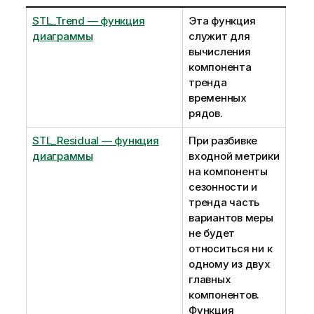
STL_Trend — функция
Эта функция
диаграммы
служит для
вычисления
компонента
тренда
временных
рядов.
STL_Residual — функция
При разбивке
диаграммы
входной метрики
на компоненты
сезонности и
тренда часть
вариантов меры
не будет
относиться ни к
одному из двух
главных
компонентов.
Функция