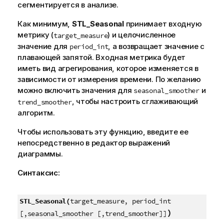
сегментируется в анализе.
Как минимум,
STL_Seasonal
принимает входную
метрику (
) и целочисленное
target_measure
значение для
, а возвращает значение с
period_int
плавающей запятой. Входная метрика будет
иметь вид агрегирования, которое изменяется в
зависимости от измерения времени. По желанию
можно включить значения для
и
seasonal_smoother
, чтобы настроить сглаживающий
trend_smoother
алгоритм.
Чтобы использовать эту функцию, введите ее
непосредственно в редактор выражений
диаграммы.
Синтаксис:
STL_Seasonal(
target_measure, period_int
)
[,seasonal_smoother [,trend_smoother]]