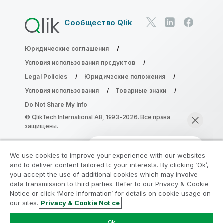
Сообщество Qlik
Юридические соглашения
Условия использования продуктов
Legal Policies
Юридические положения
Условия использования
Товарные знаки
Do Not Share My Info
© QlikTech International AB, 1993-2026. Все права
защищены.
We use cookies to improve your experience with our websites
Присоединяйтесь к программе
and to deliver content tailored to your interests. By clicking ‘Ok’,
модернизации аналитики
you accept the use of additional cookies which may involve
data transmission to third parties. Refer to our Privacy & Cookie
Notice or click ‘More Information’ for details on cookie usage on
Модернизируйте ваши важные приложения QlikView
our sites.
Privacy & Cookie Notice
без ущерба с помощью программы модернизации
Начать чат
аналитики.
Щелкните здесь
для получения
Ok