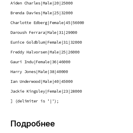
Aiden Charles|Male|20|25000
Brenda Davies|Male|25|32000
Charlotte Edberg|Female|45|56000
Daroush Ferrara|Male|31|29000
Eunice Goldblum|Female|31|32000
Freddy Halvorsen|Male|25|26000
Gauri Indu|Female|36|46000
Harry Jones|Male|38|40000
Ian Underwood|Male|40|45000
Jackie Kingsley|Female|23|28000
] (delimiter is '|');
Подробнее