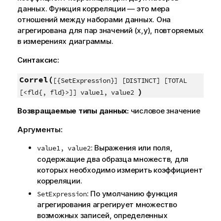
данных. Функция корреляции — это мера
отношений между наборами данных. Она
агрегирована для пар значений (x,y), повторяемых
в измерениях диаграммы.
Синтаксис:
Correl(
[{SetExpression}] [DISTINCT] [TOTAL
)
[<fld{, fld}>]] value1, value2
Возвращаемые типы данных:
числовое значение
Аргументы:
: Выражения или поля,
value1, value2
содержащие два образца множеств, для
которых необходимо измерить коэффициент
корреляции.
: По умолчанию функция
SetExpression
агрегирования агрегирует множество
возможных записей, определенных