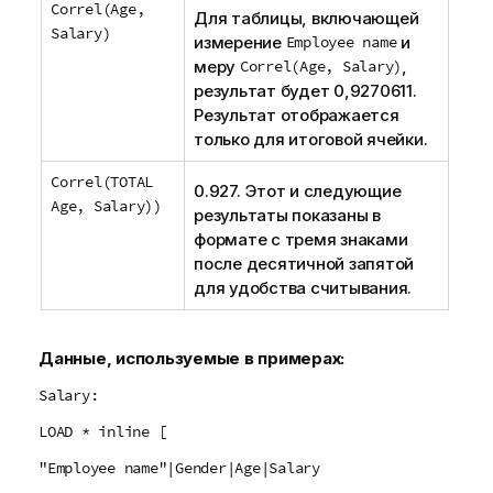
Correl(Age,
Для таблицы, включающей
Salary)
измерение
Employee name
и
меру
Correl(Age, Salary)
,
результат будет 0,9270611.
Результат отображается
только для итоговой ячейки.
Correl(TOTAL
0.927. Этот и следующие
Age, Salary))
результаты показаны в
формате с тремя знаками
после десятичной запятой
для удобства считывания.
Данные, используемые в примерах:
Salary:
LOAD * inline [
"Employee name"|Gender|Age|Salary