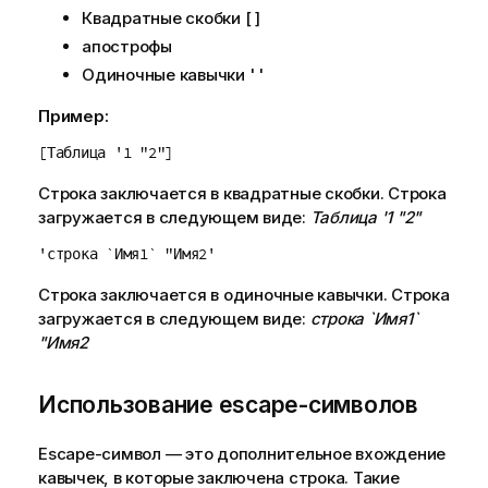
Квадратные скобки [ ]
апострофы
Одиночные кавычки ' '
Пример:
[Таблица '1 "2"]
Строка заключается в квадратные скобки. Строка
загружается в следующем виде:
Таблица '1 "2"
'строка `Имя1` "Имя2'
Строка заключается в одиночные кавычки. Строка
загружается в следующем виде:
строка `Имя1`
"Имя2
Использование escape-символов
Escape-символ — это дополнительное вхождение
кавычек, в которые заключена строка. Такие