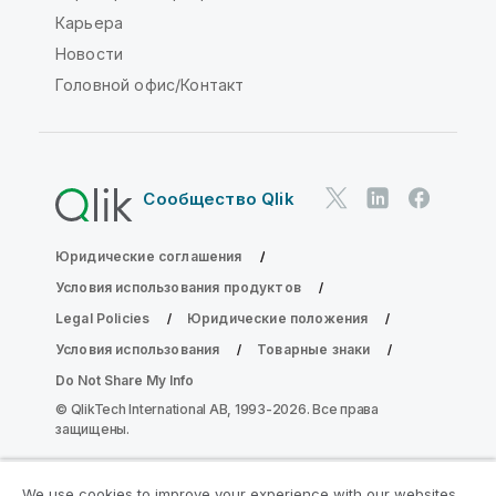
Карьера
Новости
Головной офис/Контакт
Сообщество Qlik
Юридические соглашения
Условия использования продуктов
Legal Policies
Юридические положения
Условия использования
Товарные знаки
Do Not Share My Info
© QlikTech International AB, 1993-2026. Все права
защищены.
We use cookies to improve your experience with our websites