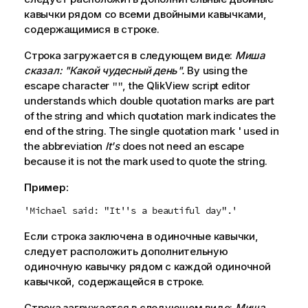
кавычки рядом со всеми двойными кавычками,
содержащимися в строке.
Строка загружается в следующем виде:
Миша
сказал: "Какой чудесный день".
By using the
escape character
, the
QlikView
script editor
""
understands which double quotation marks are part
of the string and which quotation mark indicates the
end of the string. The single quotation mark ' used in
the abbreviation
It's
does not need an escape
because it is not the mark used to quote the string.
Пример:
'Michael said: "It''s a beautiful day".'
Если строка заключена в одиночные кавычки,
следует расположить дополнительную
одиночную кавычку рядом с каждой одиночной
кавычкой, содержащейся в строке.
Строка загружается в следующем виде:
Миша