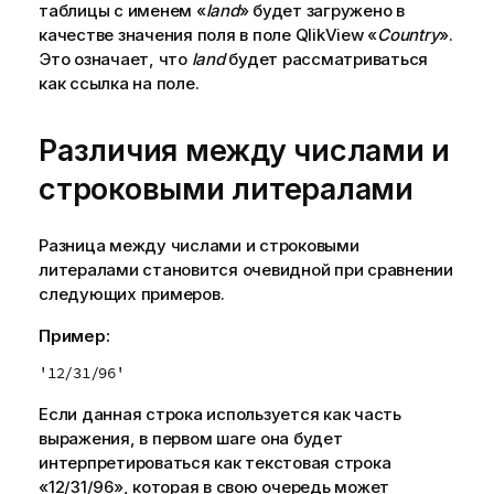
таблицы с именем «
land
» будет загружено в
качестве значения поля в поле
QlikView
«
Country
».
Это означает, что
land
будет рассматриваться
как ссылка на поле.
Различия между числами и
строковыми литералами
Разница между числами и строковыми
литералами становится очевидной при сравнении
следующих примеров.
Пример:
'12/31/96'
Если данная строка используется как часть
выражения, в первом шаге она будет
интерпретироваться как текстовая строка
«
12/31/96
», которая в свою очередь может