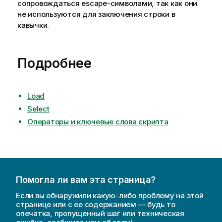
сопровождаться escape-символами, так как они
не используются для заключения строки в
кавычки.
Подробнее
Load
Select
Операторы и ключевые слова скрипта
Помогла ли вам эта страница?
Если вы обнаружили какую-либо проблему на этой
странице или с ее содержанием — будь то
опечатка, пропущенный шаг или техническая