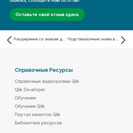
ошибка, сообщите нам об этом!
Оставьте свой отзыв здесь
Расширение со знаком доллара с использованием выражения
Подстановочные знаки в данных
Справочные Ресурсы
Справочные видеоролики Qlik
Qlik Developer
Обучение
Обучение Qlik
Портал клиентов Qlik
Библиотека ресурсов