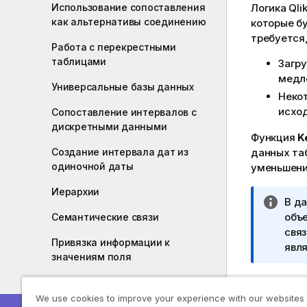
Использование сопоставления
Логика
Qli
как альтернативы соединению
которые бу
требуется
Работа с перекрестными
таблицами
Загр
медл
Универсальные базы данных
Некот
исхо
Сопоставление интервалов с
дискретными данными
Функция
K
Создание интервала дат из
данных та
одиночной даты
уменьшени
Иерархии
П
В д
р
объ
Семантические связи
и
связ
Привязка информации к
м
явл
значениям поля
е
ч
Очистка данных
Join
а
We use cookies to improve your experience with our websites