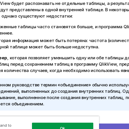
kView
будет распознавать не отдельные таблицы, а результ
дут представлены в одной внутренней таблице. В некоторы
, однако существуют недостатки:
уженные таблицы часто становятся больше, и программа
Ql
еннее.
орая информация может быть потеряна: частота (количеств
дной таблице может быть больше недоступна.
eep
, которая позволяет уменьшить одну или обе таблицы д
блиц перед сохранением таблиц в программу
QlikView
, пре
я количества случаев, когда необходимо использовать явн
анном руководстве термин «объединение» обычно использу
единений, выполненных до создания внутренних таблиц. О
ывание, выполненное после создания внутренних таблиц, п
яется объединением.
 and to
Ok