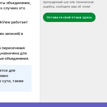
пропущенный шаг или техническая
аты объединения,
ошибка, сообщите нам об этом!
х случаях это
Оставьте свой отзыв здесь
ikView
работает
о записей) в
о пересечения
дназначена для
ые объединения.
ется для
днако
о сути, также