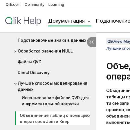
Qlik.com
Community
Learning
Частичная загрузка
Расширения со знаком доллара
Документация
Подключени
Использование кавычек в скрипте
Подстановочные знаки в данных
QlikView Ma
Лучшие спо
Обработка значения NULL
Файлы QVD
Объе
Direct Discovery
опер
Лучшие способы моделирования
данных
Объединен
таблицы п
Использование файлов QVD для
такие зап
инкрементальной нагрузки
правило, и
Объединение таблиц с помощью
объединен
операторов Join и Keep
выполнятьс