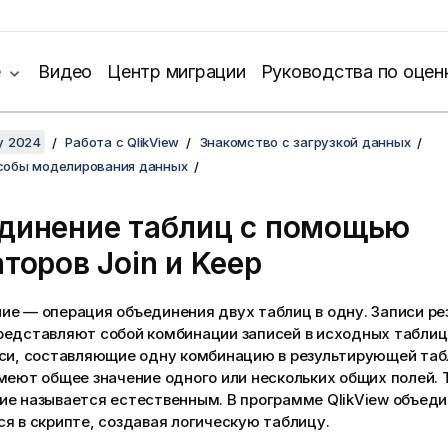
е
Видео
Центр миграции
Руководства по оцен
y 2024
Работа с QlikView
Знакомство с загрузкой данных
собы моделирования данных
динение таблиц с помощью
аторов
Join
и
Keep
ие — операция объединения двух таблиц в одну. Записи р
редставляют собой комбинации записей в исходных таблиц
иси, составляющие одну комбинацию в результирующей таб
меют общее значение одного или нескольких общих полей. 
ие называется естественным. В программе
QlikView
объеди
я в скрипте, создавая логическую таблицу.