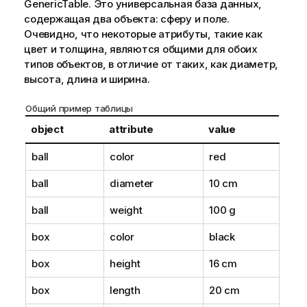
GenericTable
. Это универсальная база данных,
содержащая два объекта: сферу и поле.
Очевидно, что некоторые атрибуты, такие как
цвет и толщина, являются общими для обоих
типов объектов, в отличие от таких, как диаметр,
высота, длина и ширина.
Общий пример таблицы
object
attribute
value
ball
color
red
ball
diameter
10 cm
ball
weight
100 g
box
color
black
box
height
16 cm
box
length
20 cm