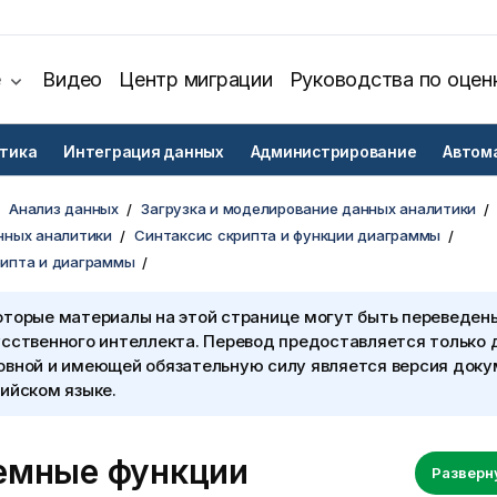
е
Видео
Центр миграции
Руководства по оцен
тика
Интеграция данных
Администрирование
Автом
Анализ данных
Загрузка и моделирование данных аналитики
нных аналитики
Синтаксис скрипта и функции диаграммы
рипта и диаграммы
оторые материалы на этой странице могут быть переведен
сственного интеллекта. Перевод предоставляется только 
овной и имеющей обязательную силу является версия доку
ийском языке.
емные функции
Разверн