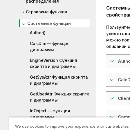
распределения
Системны
Строковые функции
свойства
Системные функции
Пользуйте
Author()
увидеть к
можно пол
CalcDim — функция
описании с
диаграммы
EngineVersion Функция
Autho
скрипта и диаграммы
GetSysAttr Функция скрипта
CalcD
и диаграммы
GetUserAttr Функция скрипта
Clien
и диаграммы
InObject — функция
Comp
диаграммы
We use cookies to improve your experience with our websites
IsPartialReload Функция