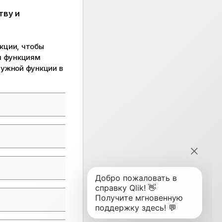
тву и
кции, чтобы
м функциям
нужной функции в