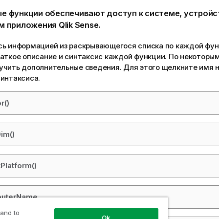
е функции обеспечивают доступ к системе, устройс
м
приложения
Qlik Sense
.
сь информацией из раскрывающегося списка по каждой фун
раткое описание и синтаксис каждой функции. По некоторы
учить дополнительные сведения. Для этого щелкните имя 
интаксиса.
r()
im()
tPlatform()
uterName
 and to
Ok