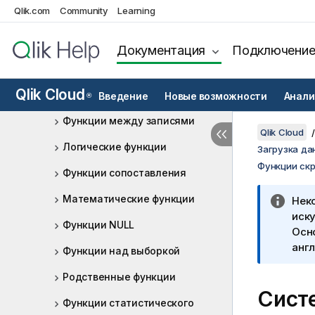
Функции форматирования
Qlik.com
Community
Learning
Общие числовые функции
Документация
Подключени
Геопространственные
функции
Qlik Cloud
Функции интерпретации
Введение
Новые возможности
Анали
®
Функции между записями
Qlik Cloud
Логические функции
Загрузка да
Функции ск
Функции сопоставления
Математические функции
Нек
иску
Функции NULL
Осн
англ
Функции над выборкой
Родственные функции
Сист
Функции статистического