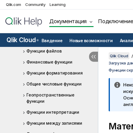
Функции счетчика
Qlik.com
Community
Learning
Функции даты и времени
Документация
Подключени
Экспоненциальные и
логарифмические функции
Qlik Cloud
Функции поля
Введение
Новые возможности
Анали
®
Функции файлов
Qlik Cloud
Финансовые функции
Загрузка да
Функции ск
Функции форматирования
Общие числовые функции
Нек
иску
Геопространственные
Осн
функции
англ
Функции интерпретации
Функции между записями
Мате