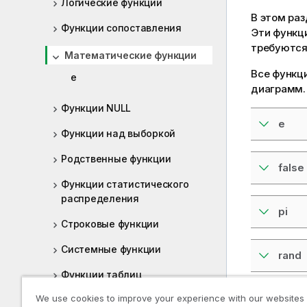
Логические функции
В этом раз
Функции сопоставления
Эти функц
требуются
Математические функции
Все функци
e
диаграмм.
Функции NULL
e
Функции над выборкой
Родственные функции
false
Функции статистического
распределения
pi
Строковые функции
Системные функции
rand
Функции таблиц
We use cookies to improve your experience with our websites
true
Тригонометрические и