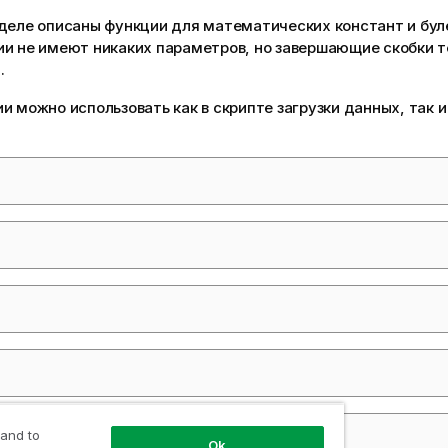
деле описаны функции для математических констант и бул
ии не имеют никаких параметров, но завершающие скобки т
.
и можно использовать как в
скрипте загрузки данных
, так 
 and to
Ok