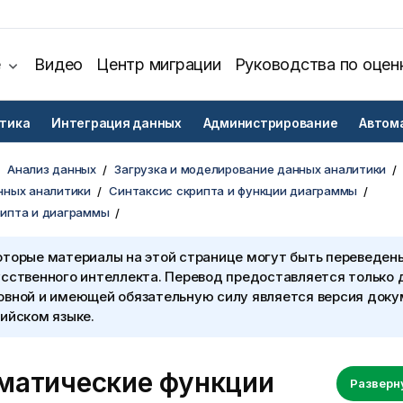
е
Видео
Центр миграции
Руководства по оцен
тика
Интеграция данных
Администрирование
Автом
Анализ данных
Загрузка и моделирование данных аналитики
нных аналитики
Синтаксис скрипта и функции диаграммы
рипта и диаграммы
оторые материалы на этой странице могут быть переведен
сственного интеллекта. Перевод предоставляется только 
овной и имеющей обязательную силу является версия доку
ийском языке.
матические функции
Разверн