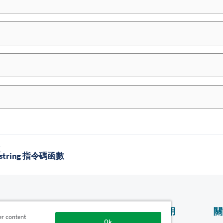
題
bstring 指令碼函數
產品
為什麼使用
關
er content
Qlik？
Ok