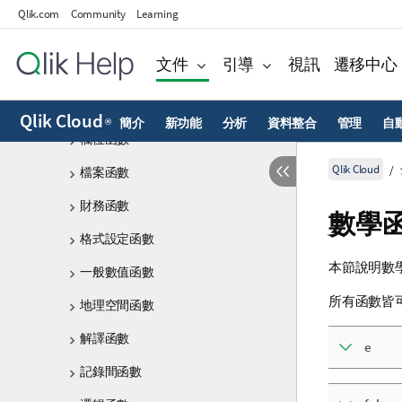
條件函數
Qlik.com
Community
Learning
計數器函數
文件
引導
視訊
遷移中心
日期與時間函數
指數與對數函數
Qlik Cloud
簡介
新功能
分析
資料整合
管理
自
®
欄位函數
Qlik Cloud
檔案函數
財務函數
數學
格式設定函數
本節說明數
一般數值函數
所有函數皆
地理空間函數
解譯函數
e
記錄間函數