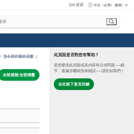
Qlik 資源
中文（台灣） (變更)
此頁面是否對您有幫助？
指令碼和圖表函數
若您發現此頁面或其內容有任何問題——錯
字、遺漏步驟或技術錯誤——請告知我們！
全部展開/全部摺疊
在此留下意見回饋