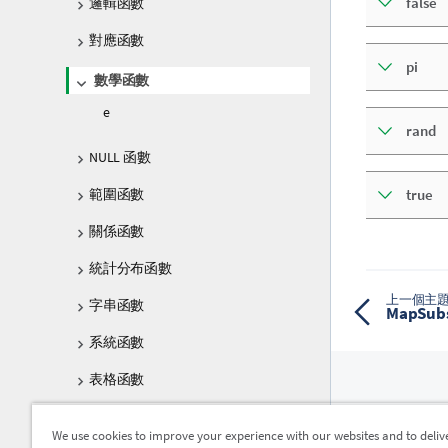
false
邏輯函數
對應函數
pi
數學函數
e
rand
NULL 函數
範圍函數
true
關係函數
統計分布函數
上一個主
字串函數
MapSu
系統函數
表格函數
三角與雙曲函數
資源
We use cookies to improve your experience with our websites and to deliv