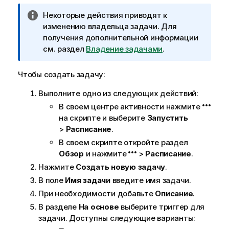
р
П
Некоторые действия приводят к
м
р
изменению владельца задачи. Для
а
и
получения дополнительной информации
ц
м
см. раздел
Владение задачами
.
и
е
и
ч
Чтобы создать задачу:
а
Выполните одно из следующих действий:
н
и
В своем
центре активности
нажмите
е
на скрипте и выберите
Запустить
к
>
Расписание
.
и
В своем скрипте откройте раздел
н
Обзор
и нажмите
>
Расписание
.
ф
Нажмите
Создать новую задачу
.
о
В поле
Имя задачи
введите имя задачи.
р
При необходимости добавьте
Описание
.
м
а
В разделе
На основе
выберите триггер для
ц
задачи. Доступны следующие варианты:
и