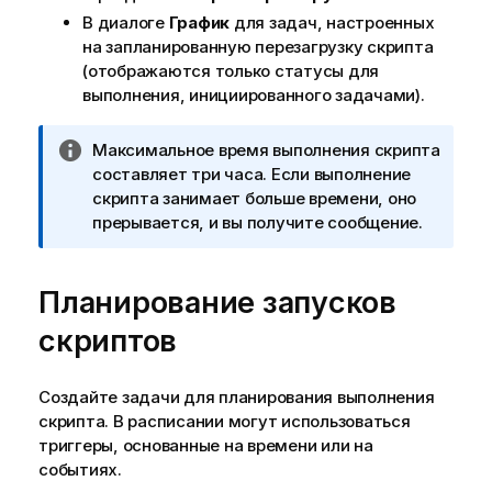
В диалоге
График
для задач, настроенных
на запланированную перезагрузку скрипта
(отображаются только статусы для
выполнения, инициированного задачами).
П
Максимальное время выполнения скрипта
р
составляет три часа. Если выполнение
и
скрипта занимает больше времени, оно
м
прерывается, и вы получите сообщение.
е
ч
Планирование запусков
а
н
скриптов
и
е
к
Создайте задачи для планирования выполнения
и
скрипта. В расписании могут использоваться
н
триггеры, основанные на времени или на
ф
событиях.
о