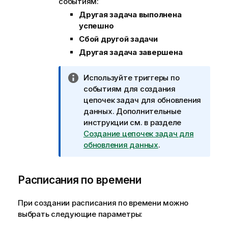
событиям:
Другая задача выполнена
успешно
Сбой другой задачи
Другая задача завершена
П
Используйте триггеры по
р
событиям для создания
и
цепочек задач для обновления
м
данных. Дополнительные
е
инструкции см. в разделе
ч
Создание цепочек задач для
а
обновления данных
.
н
и
Расписания по времени
е
к
и
При создании расписания по времени можно
н
выбрать следующие параметры:
ф