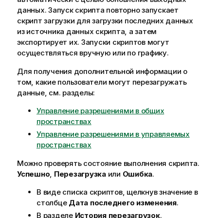
данных. Запуск скрипта повторно запускает
скрипт загрузки для загрузки последних данных
из источника данных скрипта, а затем
экспортирует их. Запуски скриптов могут
осуществляться вручную или по графику.
Для получения дополнительной информации о
том, какие пользователи могут перезагружать
данные, см. разделы:
Управление разрешениями в общих
пространствах
Управление разрешениями в управляемых
пространствах
Можно проверять состояние выполнения скрипта.
Успешно
,
Перезагрузка
или
Ошибка
.
В виде списка скриптов, щелкнув значение в
столбце
Дата последнего изменения
.
В разделе
История перезагрузок
.