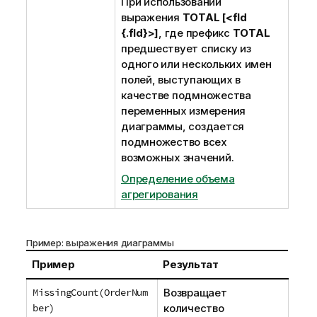
При использовании
выражения
TOTAL [<fld
{.fld}>]
, где префикс
TOTAL
предшествует списку из
одного или нескольких имен
полей, выступающих в
качестве подмножества
переменных измерения
диаграммы, создается
подмножество всех
возможных значений.
Определение объема
агрегирования
Пример: выражения диаграммы
Пример
Результат
MissingCount(OrderNum
Возвращает
ber)
количество