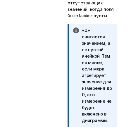
отсутствующих
значений, когда поля
OrderNumber
пусты.
П
«0»
р
считается
и
значением, а
м
не пустой
е
ячейкой. Тем
ч
не менее,
а
если мера
н
агрегирует
и
значение для
е
измерения до
к
0, это
и
измерение не
н
будет
ф
включено в
о
диаграммы.
р