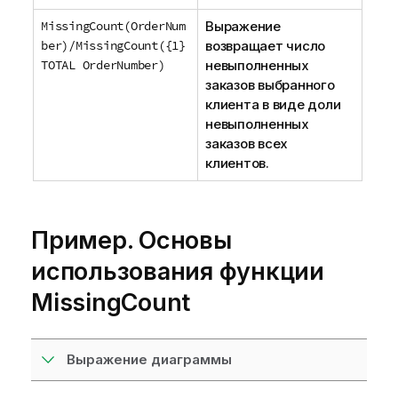
м
MissingCount(OrderNum
Выражение
а
ber)/MissingCount({1}
возвращает число
ц
TOTAL OrderNumber)
невыполненных
и
заказов выбранного
и
клиента в виде доли
невыполненных
заказов всех
клиентов.
Пример. Основы
использования функции
MissingCount
Выражение диаграммы