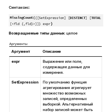
Синтаксис:
MissingCount(
{[SetExpression] [
DISTINCT
] [
TOTAL
)
[<fld {,fld}>]]} expr
Возвращаемые типы данных:
целое
Аргументы
Аргумент
Описание
expr
Выражение или поле,
содержащее данные для
измерения.
SetExpression
По умолчанию функция
агрегирования агрегирует
множество возможных
записей, определенных
выборкой. Альтернативный
набор записей может быть