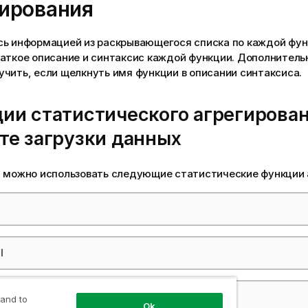
гирования
сь информацией из раскрывающегося списка по каждой фун
раткое описание и синтаксис каждой функции. Дополните
чить, если щелкнуть имя функции в описании синтаксиса.
ии статистического агрегирован
те загрузки данных
х можно использовать следующие статистические функции
l
le
 and to
Ok