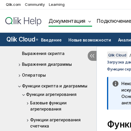
диаграммы
Qlik.com
Community
Learning
Обзор синтаксиса скрипта
Операторы и ключевые слова
Документация
Подключени
скрипта
Работа с переменными в
Qlik Cloud
Введение
Новые возможности
Анали
®
редакторе загрузки данных
Выражения скрипта
Qlik Cloud
Загрузка да
Выражения диаграммы
Функции ск
Операторы
Нек
Функции скрипта и диаграммы
иску
Функции агрегирования
Осн
англ
Базовые функции
агрегирования
Функции агрегирования
Функ
счетчика