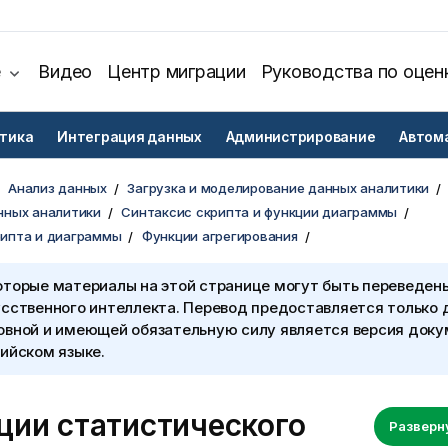
е
Видео
Центр миграции
Руководства по оцен
тика
Интеграция данных
Администрирование
Автом
Анализ данных
Загрузка и моделирование данных аналитики
нных аналитики
Синтаксис скрипта и функции диаграммы
рипта и диаграммы
Функции агрегирования
оторые материалы на этой странице могут быть переведен
сственного интеллекта. Перевод предоставляется только 
овной и имеющей обязательную силу является версия доку
ийском языке.
ции статистического
Разверн