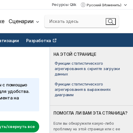
Ресурсы Qlik
Русский (Изменить)
ке
Сценарии
атизации
Разработка
НА ЭТОЙ СТРАНИЦЕ
Функции статистического
агрегирования в скрипте загрузки
данных
Функции статистического
ы с помощью
агрегирования в выражениях
для удобства.
диаграмм
мента на
ПОМОГЛА ЛИ ВАМ ЭТА СТРАНИЦА?
Если вы обнаружили какую-либо
уть/свернуть все
проблему на этой странице или с ее