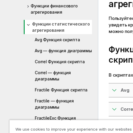
агре
Функции финансового
агрегирования
Пользуйте
Функции статистического
увидеть к
агрегирования
можно полу
Avg Функция скрипта
Функц
Avg — функция диаграммы
скрип
Correl Функция скрипта
Correl — функция
В скрипта
диаграммы
Avg
Fractile Функция скрипта
Fractile — функция
диаграммы
Corre
FractileExc Функция
скрипта
Fracti
We use cookies to improve your experience with our websites