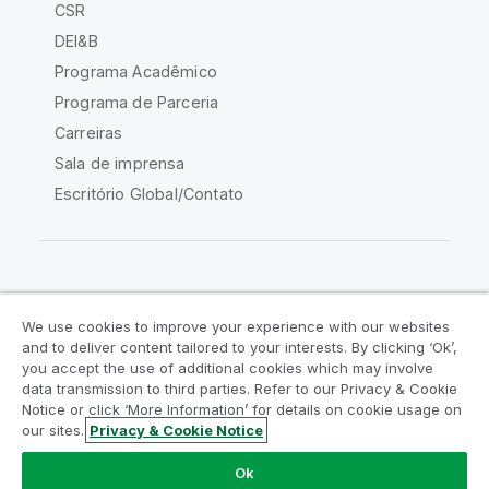
CSR
DEI&B
Programa Acadêmico
Programa de Parceria
Carreiras
Sala de imprensa
Escritório Global/Contato
Comunidade Qlik
We use cookies to improve your experience with our websites
and to deliver content tailored to your interests. By clicking ‘Ok’,
Acordos legais
Termos do produto
you accept the use of additional cookies which may involve
data transmission to third parties. Refer to our Privacy & Cookie
Legal Policies
Políticas Legais
Notice or click ‘More Information’ for details on cookie usage on
Termos de uso
Marcas comerciais
our sites.
Privacy & Cookie Notice
Do Not Share My Info
Ok
Copyright © 1993-2026 QlikTech International AB. Todos os