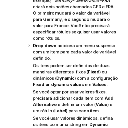
exemplo,
'Germany~GER|France~FRA'
criará dois botões chamados
GER
e
FRA
.
O primeiro mudará o valor da variável
para
Germany
, e o segundo mudará o
valor para
France
. Você não precisará
especificar rótulos se quiser usar valores
como rótulos.
Drop down
adiciona um menu suspenso
com um item para cada valor de variável
definido.
Os itens podem ser definidos de duas
maneiras diferentes: fixos (
Fixed
) ou
dinâmicos (
Dynamic
) com a configuração
Fixed or dynamic values
em
Values
.
Se você optar por usar valores fixos,
precisará adicionar cada item com
Add
Alternative
e definir um valor (
Value
) e
um rótulo (
Label
) para cada item.
Se você usar valores dinâmicos, defina
os itens com uma string em
Dynamic