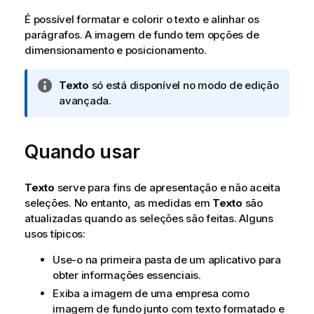
É possível formatar e colorir o texto e alinhar os
parágrafos. A imagem de fundo tem opções de
dimensionamento e posicionamento.
N
Texto
só está disponível no modo de edição
o
avançada.
t
a
Quando usar
i
n
f
Texto
serve para fins de apresentação e não aceita
o
seleções. No entanto, as medidas em
Texto
são
r
atualizadas quando as seleções são feitas. Alguns
m
usos típicos:
a
t
Use-o na primeira pasta de um aplicativo para
i
obter informações essenciais.
v
Exiba a imagem de uma empresa como
a
imagem de fundo junto com texto formatado e