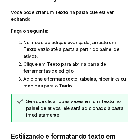
Você pode criar um
Texto
na pasta que estiver
editando.
Faça o seguinte:
No modo de edição avançada, arraste um
Texto
vazio até a pasta a partir do painel de
ativos.
Clique em
Texto
para abrir a barra de
ferramentas de edição.
Adicione e formate texto, tabelas, hiperlinks ou
medidas para o
Texto
.
N
Se você clicar duas vezes em um
Texto
no
o
painel de ativos, ele será adicionado à pasta
t
imediatamente.
a
d
Estilizando e formatando texto em
e