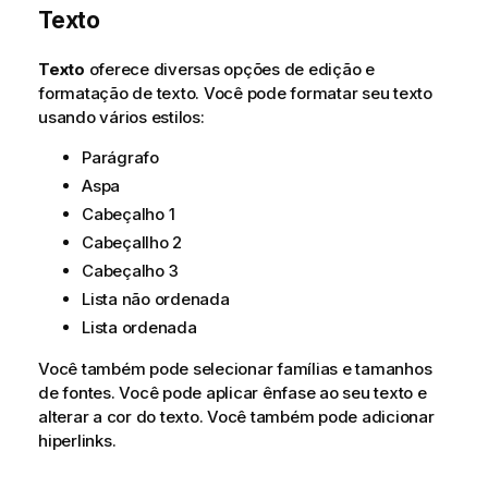
d
Texto
i
c
Texto
oferece diversas opções de edição e
a
formatação de texto. Você pode formatar seu texto
usando vários estilos:
Parágrafo
Aspa
Cabeçalho 1
Cabeçallho 2
Cabeçalho 3
Lista não ordenada
Lista ordenada
Você também pode selecionar famílias e tamanhos
de fontes. Você pode aplicar ênfase ao seu texto e
alterar a cor do texto. Você também pode adicionar
hiperlinks.