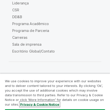
Liderança
CSR
DEI&B
Programa Acadêmico
Programa de Parceria
Carreiras
Sala de imprensa
Escritório Global/Contato
Comunidade Qlik
We use cookies to improve your experience with our websites
and to deliver content tailored to your interests. By clicking ‘Ok’,
Acordos legais
Termos do produto
you accept the use of additional cookies which may involve
data transmission to third parties. Refer to our Privacy & Cookie
Legal Policies
Políticas Legais
Notice or click ‘More Information’ for details on cookie usage on
Termos de uso
Marcas comerciais
our sites.
Privacy & Cookie Notice
Do Not Share My Info