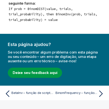
seguinte forma:
If prob = BinomDIST(value, trials,
trial_probability), then BinomInv(prob, trials,
trial_probability) = value
Esta página ajudou?
Se você encontrar algum problema com esta página
ou seu conteúdo – um erro de digitação, uma etapa
ausente ou um erro técnico – avise-nos!
Deixe seu feedback aqui
BetaInv – função de script e gráfico
BinomFrequency – função de script e gráfico