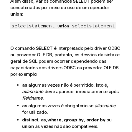
Além disso, vários comandos
SELECT
podem ser
concatenados por meio do uso de um operador
union
:
selectstatement
selectstatement
Union
O comando
SELECT
é interpretado pelo driver
ODBC
ou provedor
OLE DB
, portanto, os desvios da sintaxe
geral de
SQL
podem ocorrer dependendo das
capacidades dos drivers
ODBC
ou provedor
OLE DB
,
por exemplo:
as
algumas vezes não é permitido, isto é,
aliasname
deve aparecer imediatamente após
fieldname
.
as
algumas vezes é obrigatório se
aliasname
for utilizado.
distinct
,
as
,
where
,
group by
,
order by
ou
union
às vezes não são compatíveis.