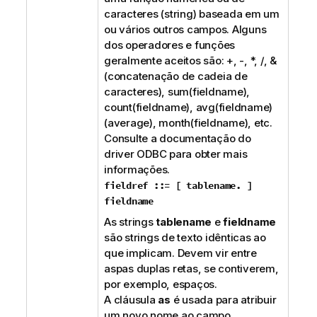
caracteres (string) baseada em um
ou vários outros campos. Alguns
dos operadores e funções
geralmente aceitos são:
+
,
-
,
*
,
/
,
&
(concatenação de cadeia de
caracteres),
sum(fieldname)
,
count(fieldname)
,
avg(fieldname)
(average)
,
month(fieldname)
, etc.
Consulte a documentação do
driver
ODBC
para obter mais
informações.
fieldref ::= [ tablename
.
]
fieldname
As strings
tablename
e
fieldname
são strings de texto idênticas ao
que implicam. Devem vir entre
aspas duplas retas, se contiverem,
por exemplo, espaços.
A cláusula
as
é usada para atribuir
um novo nome ao campo.