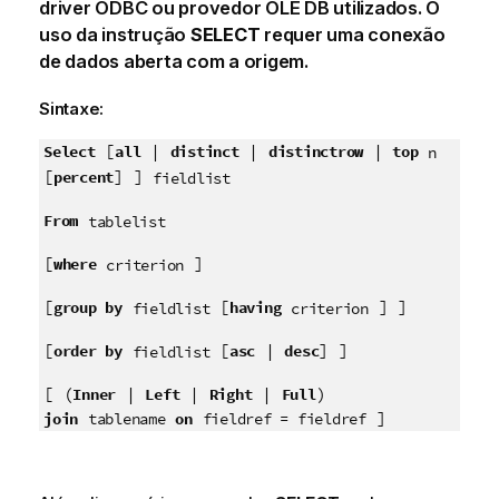
driver
ODBC
ou provedor
OLE DB
utilizados. O
uso da instrução
SELECT
requer uma conexão
de dados aberta com a origem.
Sintaxe:
[
|
|
|
Select
all
distinct
distinctrow
top
n
[
] ]
percent
fieldlist
From
tablelist
[
]
where
criterion
[
[
] ]
group by
having
fieldlist
criterion
[
[
|
] ]
order by
asc
desc
fieldlist
[ (
|
|
|
)
Inner
Left
Right
Full
]
join
on
tablename
fieldref = fieldref