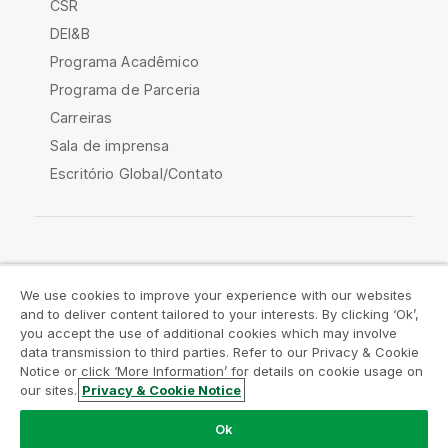
CSR
DEI&B
Programa Acadêmico
Programa de Parceria
Carreiras
Sala de imprensa
Escritório Global/Contato
Comunidade Qlik
We use cookies to improve your experience with our websites
and to deliver content tailored to your interests. By clicking ‘Ok’,
Acordos legais
Termos do produto
you accept the use of additional cookies which may involve
data transmission to third parties. Refer to our Privacy & Cookie
Legal Policies
Políticas Legais
Notice or click ‘More Information’ for details on cookie usage on
Termos de uso
Marcas comerciais
our sites.
Privacy & Cookie Notice
Do Not Share My Info
Ok
Copyright © 1993-2026 QlikTech International AB. Todos os