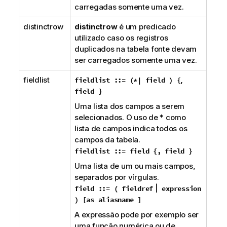
carregadas somente uma vez.
distinctrow
distinctrow
é um predicado
utilizado caso os registros
duplicados na tabela fonte devam
ser carregados somente uma vez.
fieldlist
,
fieldlist ::= (
*
| field ) {
field }
Uma lista dos campos a serem
selecionados. O uso de
*
como
lista de campos indica todos os
campos da tabela.
fieldlist ::= field {
,
field }
Uma lista de um ou mais campos,
separados por vírgulas.
|
field ::= ( fieldref
expression
) [
as
aliasname ]
A expressão pode por exemplo ser
uma função numérica ou de