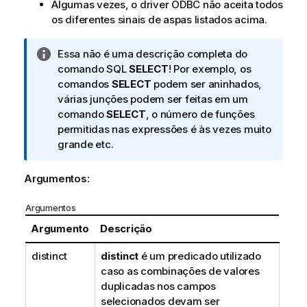
Algumas vezes, o driver
ODBC
não aceita todos
os diferentes sinais de aspas listados acima.
N
Essa não é uma descrição completa do
o
comando SQL
SELECT
! Por exemplo, os
t
comandos
SELECT
podem ser aninhados,
a
várias junções podem ser feitas em um
i
comando
SELECT
, o número de funções
n
permitidas nas expressões é às vezes muito
f
grande etc.
o
r
Argumentos:
m
a
Argumentos
t
Argumento
Descrição
i
v
distinct
distinct
é um predicado utilizado
a
caso as combinações de valores
duplicadas nos campos
selecionados devam ser