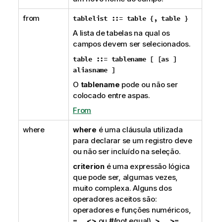
from
tablelist ::= table {
,
table }
A lista de tabelas na qual os
campos devem ser selecionados.
table ::= tablename [ [
as
]
aliasname ]
O
tablename
pode ou não ser
colocado entre aspas.
From
where
where
é uma cláusula utilizada
para declarar se um registro deve
ou não ser incluído na seleção.
criterion
é uma expressão lógica
que pode ser, algumas vezes,
muito complexa. Alguns dos
operadores aceitos são:
operadores e funções numéricos,
=
,
<>
ou
#(
not equal),
>
,
>=
,