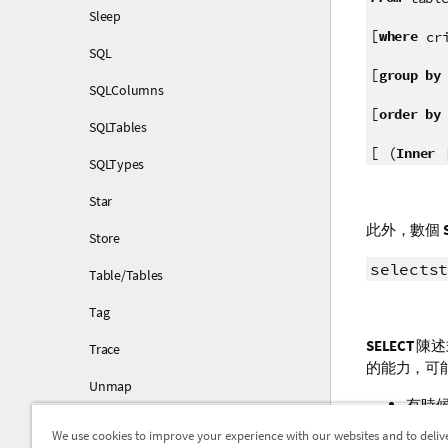
Sleep
[
where
cr
SQL
[
group by
SQLColumns
[
order by
SQLTables
[ (
Inner
SQLTypes
Star
此外，數個
Store
selects
Table/Tables
Tag
SELECT
陳述
Trace
的能力，可
Unmap
有時
Unqualify
如果
We use cookies to improve your experience with our websites and to deliv