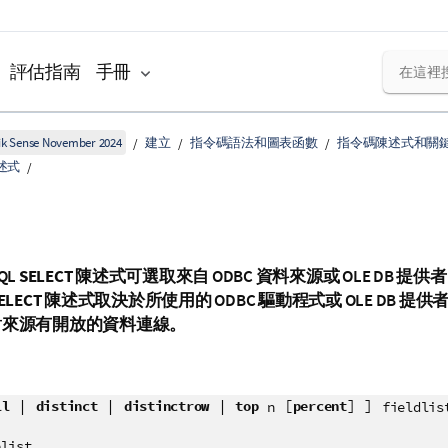
評估指南
手冊
k Sense November 2024
建立
指令碼語法和圖表函數
指令碼陳述式和關
述式
QL
SELECT
陳述式可選取來自
ODBC
資料來源或
OLE DB
提供者
ELECT
陳述式取決於所使用的
ODBC
驅動程式或
OLE DB
提供者
對來源有開放的資料連線。
|
|
|
[
] ]
ll
distinct
distinctrow
top
percent
n
fieldlis
elist