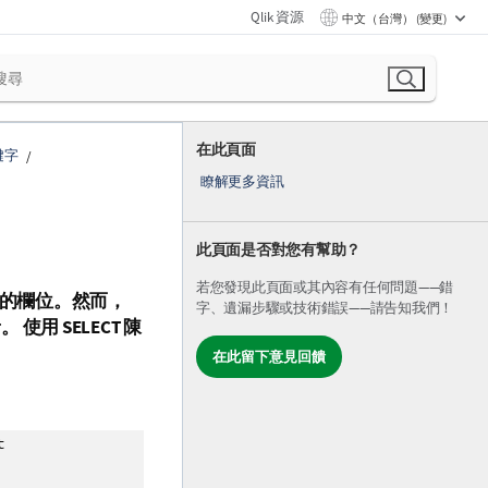
Qlik 資源
中文（台灣） (變更)
在此頁面
鍵字
瞭解更多資訊
此頁面是否對您有幫助？
若您發現此頁面或其內容有任何問題——錯
的欄位。然而，
字、遺漏步驟或技術錯誤——請告知我們！
。 使用
SELECT
陳
在此留下意見回饋
t