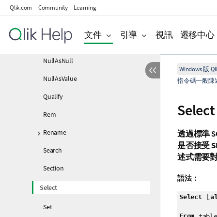
Let
Qlik.com
Community
Learning
Loosen Table
文件
引導
視訊
遷移中心
Map
NullAsNull
Windows 版 Qli
NullAsValue
指令碼一般陳
Qualify
Select
Rem
Rename
透過標準 S
是否接受
S
Search
述式需要
Section
語法：
Select
[
Select
a
Set
From
tabl