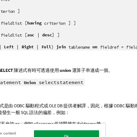
]
iterion
[
] ]
having
fieldlist
criterion
[
|
] ]
asc
desc
fieldlist
|
|
|
)
Left
Right
Full
join
on
tablename
fieldref = fiel
SELECT
陳述式有時可透過使用
union
運算子串連成一個。
tatement
selectstatement
Union
式是由
ODBC
驅動程式或
OLE DB
提供者解譯，因此，根據
ODBC
驅動
能發生一般
SQL
語法的偏差，例如：
候不允許
as
，例如
aliasname
必須緊接在
fieldname
後。
使用
aliasname
，則有時會強制使用
as
。
er content
Ok