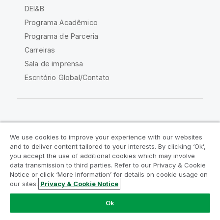
DEI&B
Programa Acadêmico
Programa de Parceria
Carreiras
Sala de imprensa
Escritório Global/Contato
Comunidade Qlik
We use cookies to improve your experience with our websites
and to deliver content tailored to your interests. By clicking ‘Ok’,
Acordos legais
Termos do produto
you accept the use of additional cookies which may involve
data transmission to third parties. Refer to our Privacy & Cookie
Legal Policies
Políticas Legais
Notice or click ‘More Information’ for details on cookie usage on
Termos de uso
Marcas comerciais
our sites.
Privacy & Cookie Notice
Do Not Share My Info
Ok
Copyright © 1993-2026 QlikTech International AB. Todos os
direitos reservados.