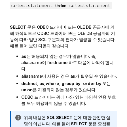
selectstatement
selectstatement
Union
SELECT
문은
ODBC
드라이버 또는
OLE DB
공급자에 의
해 해석되므로
ODBC
드라이버 또는
OLE DB
공급자의 기
능에 따라 일반
SQL
구문과의 편차가 발생할 수 있습니다.
예를 들어 보면 다음과 같습니다.
as
는 허용되지 않는 경우가 많습니다. 즉,
aliasname
이
fieldname
바로 다음에 나와야 합니
다.
aliasname
이 사용된 경우
as
가 필수일 수 있습니다.
distinct
,
as
,
where
,
group by
,
order by
또는
union
은 지원되지 않는 경우가 있습니다.
ODBC
드라이버는 위에 나와 있는 다양한 인용 부호
를 모두 허용하지 않을 수 있습니다.
정
위의 내용은 SQL
SELECT
문에 대한 완전한 설
보
명이 아닙니다. 예를 들어
SELECT
문은 중첩될