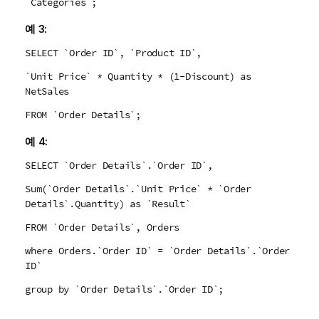
`Categories`;
예 3:
SELECT `Order ID`, `Product ID`,
`Unit Price` * Quantity * (1-Discount) as
NetSales
FROM `Order Details`;
예 4:
SELECT `Order Details`.`Order ID`,
Sum(`Order Details`.`Unit Price` * `Order
Details`.Quantity) as `Result`
FROM `Order Details`, Orders
where Orders.`Order ID` = `Order Details`.`Order
ID`
group by `Order Details`.`Order ID`;