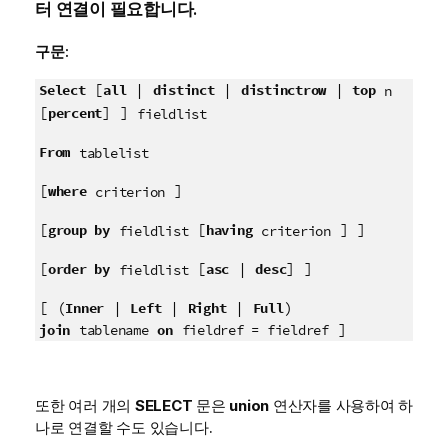
터 연결이 필요합니다.
구문:
[
|
|
|
Select
all
distinct
distinctrow
top
n
[
] ]
percent
fieldlist
From
tablelist
[
]
where
criterion
[
[
] ]
group by
having
fieldlist
criterion
[
[
|
] ]
order by
asc
desc
fieldlist
[ (
|
|
|
)
Inner
Left
Right
Full
]
join
on
tablename
fieldref = fieldref
또한 여러 개의
SELECT
문은
union
연산자를 사용하여 하
나로 연결할 수도 있습니다.