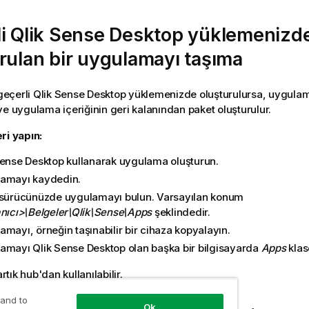
li
Qlik Sense Desktop
yüklemenizd
rulan bir uygulamayı taşıma
eçerli
Qlik Sense Desktop
yüklemenizde oluşturulursa, uygula
ve uygulama içeriğinin geri kalanından paket oluşturulur.
ri yapın:
Sense Desktop
kullanarak uygulama oluşturun.
amayı kaydedin.
 sürücünüzde uygulamayı bulun. Varsayılan konum
nıcı>\Belgeler\
Qlik\Sense\Apps
şeklindedir.
mayı, örneğin taşınabilir bir cihaza kopyalayın.
lamayı
Qlik Sense Desktop
olan başka bir bilgisayarda
Apps
klas
ık hub'dan kullanılabilir.
 and to
Ok