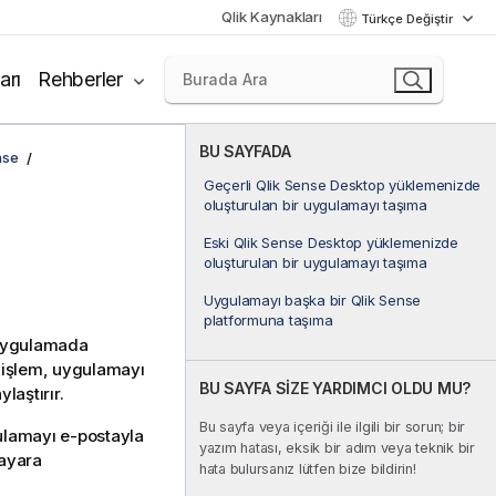
Qlik Kaynakları
Türkçe Değiştir
arı
Rehberler
BU SAYFADA
nse
Geçerli Qlik Sense Desktop yüklemenizde
oluşturulan bir uygulamayı taşıma
Eski Qlik Sense Desktop yüklemenizde
oluşturulan bir uygulamayı taşıma
Uygulamayı başka bir Qlik Sense
platformuna taşıma
 uygulamada
u işlem, uygulamayı
BU SAYFA SİZE YARDIMCI OLDU MU?
laştırır.
Bu sayfa veya içeriği ile ilgili bir sorun; bir
ulamayı e-postayla
yazım hatası, eksik bir adım veya teknik bir
sayara
hata bulursanız lütfen bize bildirin!