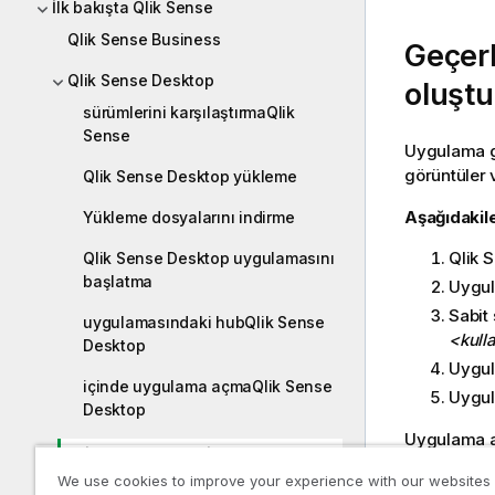
İlk bakışta Qlik Sense
Qlik Sense Business
Geçer
Qlik Sense Desktop
oluştu
sürümlerini karşılaştırmaQlik
Sense
Uygulama g
görüntüler 
Qlik Sense Desktop yükleme
Aşağıdakile
Yükleme dosyalarını indirme
Qlik 
Qlik Sense Desktop uygulamasını
başlatma
Uygul
Sabit
uygulamasındaki hubQlik Sense
<kulla
Desktop
Uygula
içinde uygulama açmaQlik Sense
Uygu
Desktop
Uygulama art
Bir uygulamayı Qlik Sense Desktop
kurulumundan taşıma
We use cookies to improve your experience with our websites