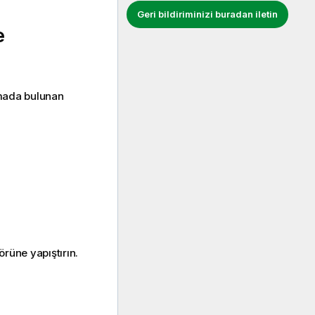
Geri bildiriminizi buradan iletin
e
mada bulunan
örüne yapıştırın.