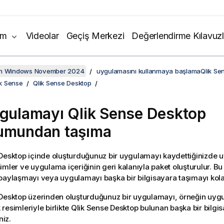
ım
Videolar
Geçiş Merkezi
Değerlendirme Kılavuzl
on Windows November 2024
uygulamasını kullanmaya başlamaQlik Se
ik Sense
Qlik Sense Desktop
ygulamayı
Qlik Sense Desktop
umundan taşıma
 Desktop
içinde oluşturduğunuz bir uygulamayı kaydettiğinizde
imler ve uygulama içeriğinin geri kalanıyla paket oluşturulur. B
paylaşmayı veya uygulamayı başka bir bilgisayara taşımayı kolay
 Desktop
üzerinden oluşturduğunuz bir uygulamayı, örneğin uyg
resimleriyle birlikte
Qlik Sense Desktop
bulunan başka bir bilgi
niz.