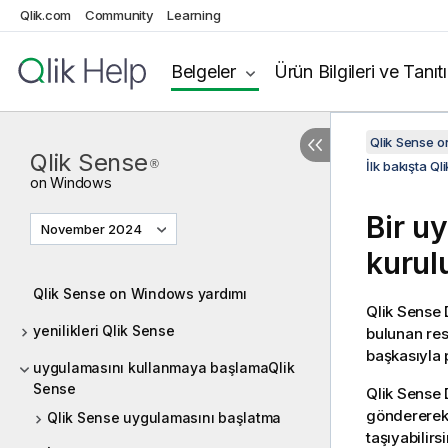
Qlik.com
Community
Learning
Belgeler
Ürün Bilgileri ve Tanıt
Qlik Sense 
Qlik Sense
®
İlk bakışta Ql
on
Windows
Bir u
November 2024
kurul
Qlik Sense on Windows yardımı
Qlik Sense
yenilikleri Qlik Sense
bulunan res
başkasıyla 
uygulamasını kullanmaya başlamaQlik
Sense
Qlik Sense
göndererek 
Qlik Sense uygulamasını başlatma
taşıyabilirsi