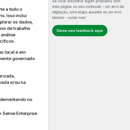
Se você encontrar algum problema com
esta página ou seu conteúdo – um erro de
te a todo o
digitação, uma etapa ausente ou um erro
. Isso inclui
técnico – avise-nos!
plorar os dados,
uxo de trabalho
Deixe seu feedback aqui
 análise
íficos.
o local e em
lmente governado
erizada,
vada e/ou na
mplementando no
k Sense Enterprise