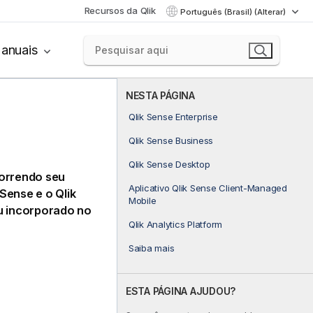
Recursos da Qlik
Português (Brasil) (Alterar)
anuais
NESTA PÁGINA
Qlik Sense Enterprise
Qlik Sense Business
Qlik Sense Desktop
correndo seu
Aplicativo Qlik Sense Client-Managed
 Sense
e o
Qlik
Mobile
u incorporado no
Qlik Analytics Platform
Saiba mais
ESTA PÁGINA AJUDOU?