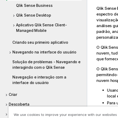
Qlik Sense Business
Qlik Sense 
espectro de
Qlik Sense Desktop
visualizaçã
Aplicativo Qlik Sense Client-
análises gu
Managed Mobile
padrão, aná
personaliza
Criando seu primeiro aplicativo
O
Qlik Sens
Navegando na interface do usuário
nuvem, tud
que fornece
Solução de problemas - Navegando e
interagindo com o Qlik Sense
O
Qlik Sens
permitindo
Navegação e interação com a
nuvem hos
interface do usuário
Usan
Criar
local
Para 
Descoberta
SaaS
Colaborar
We use cookies to improve your experience with our websites