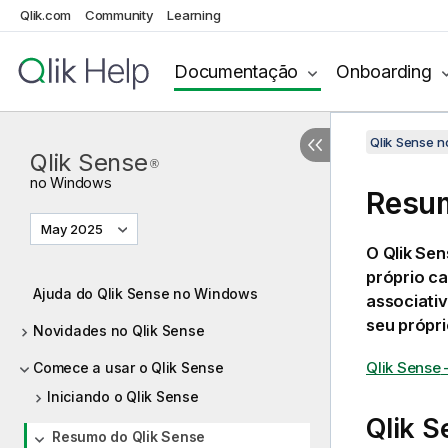
Qlik.com
Community
Learning
Documentação
Onboarding
Qlik Sense 
Qlik Sense
®
no
Windows
Resu
May 2025
O
Qlik Sen
próprio c
Ajuda do Qlik Sense no Windows
associativ
seu própri
Novidades no Qlik Sense
Qlik Sense
Comece a usar o Qlik Sense
Iniciando o Qlik Sense
Qlik S
Resumo do Qlik Sense