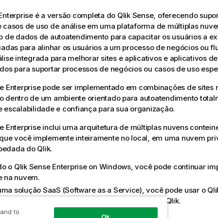
Enterprise
é a versão completa do
Qlik Sense
, oferecendo supor
 casos de uso de análise em uma plataforma de múltiplas nuvens
o de dados de autoatendimento para capacitar os usuários a ex
iadas para alinhar os usuários a um processo de negócios ou fl
lise integrada para melhorar sites e aplicativos e aplicativos de
dos para suportar processos de negócios ou casos de uso espec
e Enterprise
pode ser implementado em combinações de sites n
o dentro de um ambiente orientado para autoatendimento tota
 escalabilidade e confiança para sua organização.
e Enterprise
inclui uma arquitetura de múltiplas nuvens contein
 que você implemente inteiramente no local, em uma nuvem pri
pedada do
Qlik
.
do o
Qlik Sense Enterprise on Windows
, você pode continuar i
 e na nuvem.
uma solução SaaS (Software as a Service), você pode usar o
Qli
e implementá-lo inteiramente em sua nuvem do
Qlik
.
 and to
Ok