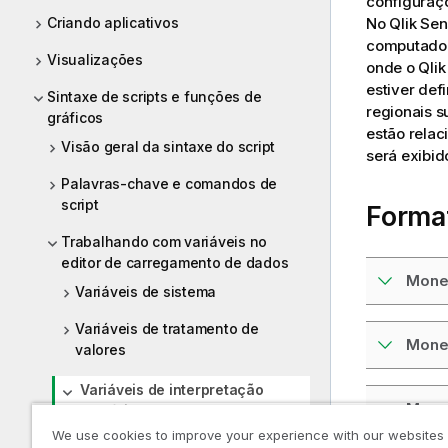
configuraçõ
Criando aplicativos
No
Qlik Se
computado
Visualizações
onde o
Qli
estiver def
Sintaxe de scripts e funções de
regionais s
gráficos
estão relac
Visão geral da sintaxe do script
será exibi
Palavras-chave e comandos de
script
Forma
Trabalhando com variáveis no
editor de carregamento de dados
Mone
Variáveis de sistema
Variáveis de tratamento de
Mone
valores
Variáveis de interpretação
Mone
numérica
We use cookies to improve your experience with our websites
BrokenWeeks