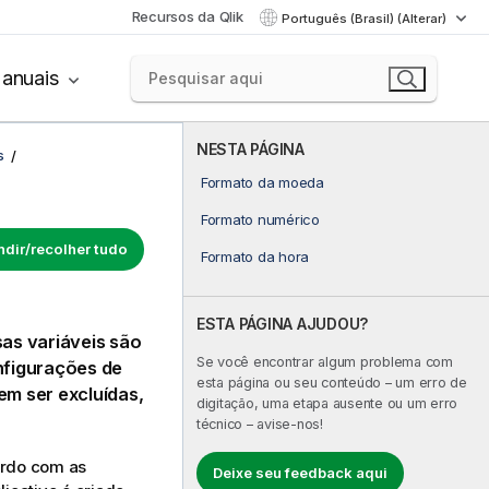
Recursos da Qlik
Português (Brasil) (Alterar)
anuais
NESTA PÁGINA
s
Formato da moeda
Formato numérico
dir/recolher tudo
Formato da hora
ESTA PÁGINA AJUDOU?
sas variáveis são
Se você encontrar algum problema com
nfigurações de
esta página ou seu conteúdo – um erro de
m ser excluídas,
digitação, uma etapa ausente ou um erro
técnico – avise-nos!
ordo com as
Deixe seu feedback aqui