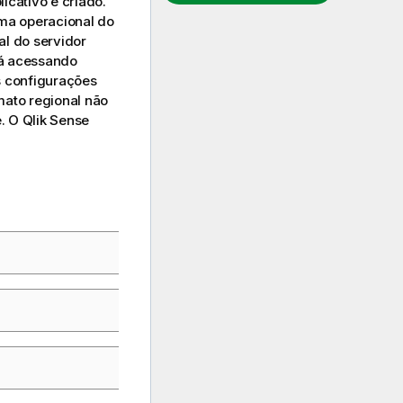
icativo é criado.
ema operacional do
al do servidor
á acessando
s configurações
mato regional não
e
. O
Qlik Sense