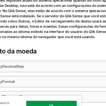
es regionais atuais do sistema operacional quando um novo apl
nse Desktop
, isso está de acordo com as configurações do sist
r. No
Qlik Sense
, elas estão de acordo com o sistema operacion
k Sense
está instalado. Se o servidor do
Qlik Sense
que você est
inido como Suécia, o Editor de carregamento de dados usará a
uecas para datas, horas e moedas. Essas configurações de for
ionadas ao idioma exibido na interface do usuário do
Qlik Sens
do no mesmo idioma do navegador que você está usando.
to da moeda
yDecimalSep
yFormat
yThousandSep
 and to
Ok