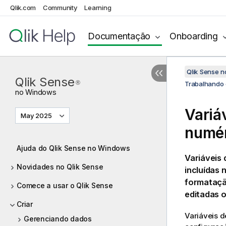
Qlik.com
Community
Learning
Documentação
Onboarding
Qlik Sense 
Qlik Sense
®
Trabalhando 
no
Windows
Variá
May 2025
numér
Ajuda do Qlik Sense no Windows
Variáveis 
Novidades no Qlik Sense
incluídas 
formataçã
Comece a usar o Qlik Sense
editadas o
Criar
Variáveis 
Gerenciando dados