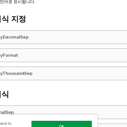
 언어로 표시됩니다.
서식 지정
yDecimalSep
yFormat
yThousandSep
서식
malSep
 and to
Ok