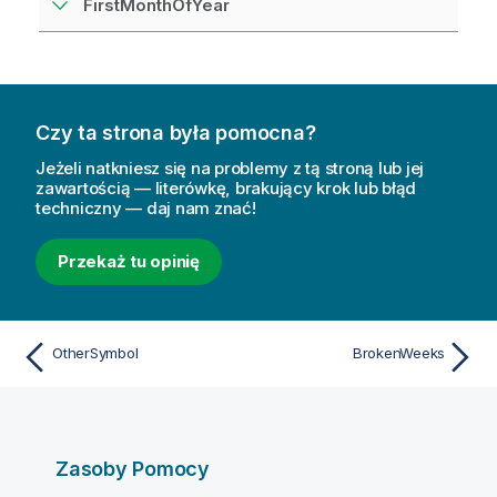
FirstMonthOfYear
Czy ta strona była pomocna?
Jeżeli natkniesz się na problemy z tą stroną lub jej
zawartością — literówkę, brakujący krok lub błąd
techniczny — daj nam znać!
Przekaż tu opinię
OtherSymbol
BrokenWeeks
Zasoby Pomocy