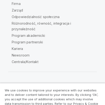
Firma
Zarząd
Odpowiedzialność społeczna
Różnorodność, równość, integracja i
przynależność
Program akademicki
Program partnerski
Kariera
Newsroom
Centrala/Kontakt
Społeczność Qlik
We use cookies to improve your experience with our websites
and to deliver content tailored to your interests. By clicking ‘Ok’,
Umowy prawne
Warunki produktu
you accept the use of additional cookies which may involve
data transmission to third parties. Refer to our Privacy & Cookie
Legal Policies
Legal Policies