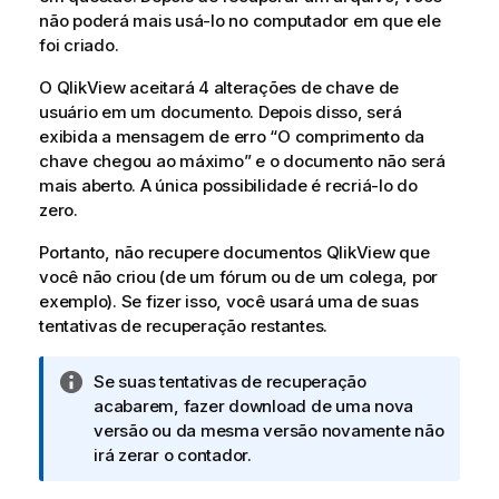
não poderá mais usá-lo no computador em que ele
foi criado.
O
QlikView
aceitará 4 alterações de chave de
usuário em um documento. Depois disso, será
exibida a mensagem de erro “O comprimento da
chave chegou ao máximo” e o documento não será
mais aberto. A única possibilidade é recriá-lo do
zero.
Portanto, não recupere documentos
QlikView
que
você não criou (de um fórum ou de um colega, por
exemplo). Se fizer isso, você usará uma de suas
tentativas de recuperação restantes.
N
Se suas tentativas de recuperação
o
acabarem, fazer download de uma nova
t
versão ou da mesma versão novamente não
a
irá zerar o contador.
i