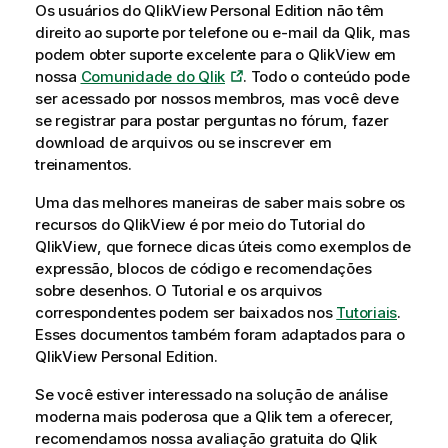
n
Os usuários do
QlikView
Personal Edition não têm
f
direito ao suporte por telefone ou e-mail da
Qlik
, mas
o
podem obter suporte excelente para o
QlikView
em
r
nossa
Comunidade do
Qlik
. Todo o conteúdo pode
m
ser acessado por nossos membros, mas você deve
a
se registrar para postar perguntas no fórum, fazer
t
download de arquivos ou se inscrever em
i
treinamentos.
v
Uma das melhores maneiras de saber mais sobre os
a
recursos do
QlikView
é por meio do Tutorial do
QlikView
, que fornece dicas úteis como exemplos de
expressão, blocos de código e recomendações
sobre desenhos. O Tutorial e os arquivos
correspondentes podem ser baixados nos
Tutoriais
.
Esses documentos também foram adaptados para o
QlikView
Personal Edition.
Se você estiver interessado na solução de análise
moderna mais poderosa que a
Qlik
tem a oferecer,
recomendamos nossa avaliação gratuita do
Qlik