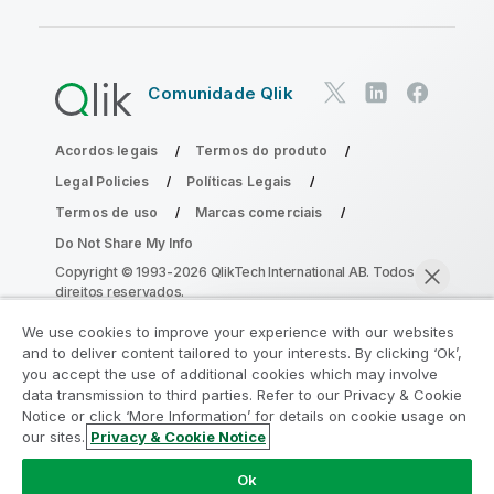
Comunidade Qlik
Acordos legais
Termos do produto
Legal Policies
Políticas Legais
Termos de uso
Marcas comerciais
Do Not Share My Info
Copyright © 1993-2026 QlikTech International AB. Todos os
direitos reservados.
We use cookies to improve your experience with our websites
and to deliver content tailored to your interests. By clicking ‘Ok’,
Participe do Programa de Modernização
you accept the use of additional cookies which may involve
data transmission to third parties. Refer to our Privacy & Cookie
do Analytics
Notice or click ‘More Information’ for details on cookie usage on
our sites.
Privacy & Cookie Notice
Modernize sem comprometer seus valiosos aplicativos
Bater papo agora
QlikView com o Programa de Modernização do Analytics.
Ok