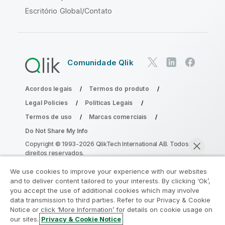
Escritório Global/Contato
Comunidade Qlik
Acordos legais
Termos do produto
Legal Policies
Políticas Legais
Termos de uso
Marcas comerciais
Do Not Share My Info
Copyright © 1993-2026 QlikTech International AB. Todos os
direitos reservados.
We use cookies to improve your experience with our websites
and to deliver content tailored to your interests. By clicking ‘Ok’,
Participe do Programa de Modernização
you accept the use of additional cookies which may involve
data transmission to third parties. Refer to our Privacy & Cookie
do Analytics
Notice or click ‘More Information’ for details on cookie usage on
our sites.
Privacy & Cookie Notice
Modernize sem comprometer seus valiosos aplicativos
Bater papo agora