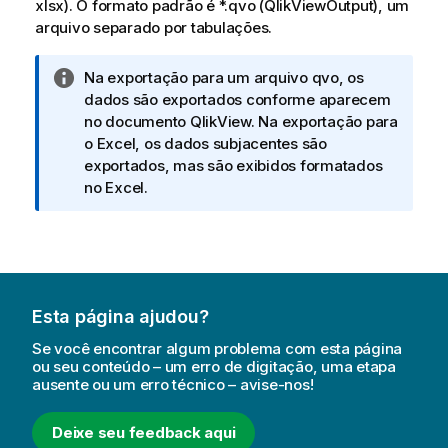
xlsx). O formato padrão é *.qvo (QlikViewOutput), um
arquivo separado por tabulações.
N
Na exportação para um arquivo qvo, os
o
dados são exportados conforme aparecem
t
no documento QlikView. Na exportação para
a
o Excel, os dados subjacentes são
i
exportados, mas são exibidos formatados
n
no Excel.
f
o
r
m
a
Esta página ajudou?
t
i
Se você encontrar algum problema com esta página
v
ou seu conteúdo – um erro de digitação, uma etapa
ausente ou um erro técnico – avise-nos!
a
Deixe seu feedback aqui