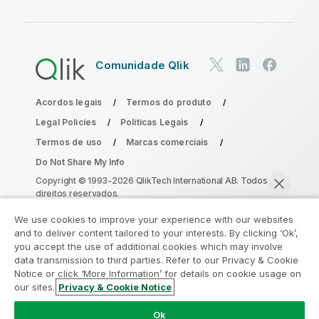
Comunidade Qlik
Acordos legais
Termos do produto
Legal Policies
Políticas Legais
Termos de uso
Marcas comerciais
Do Not Share My Info
Copyright © 1993-2026 QlikTech International AB. Todos os
direitos reservados.
We use cookies to improve your experience with our websites
and to deliver content tailored to your interests. By clicking ‘Ok’,
Participe do Programa de Modernização
you accept the use of additional cookies which may involve
data transmission to third parties. Refer to our Privacy & Cookie
do Analytics
Notice or click ‘More Information’ for details on cookie usage on
our sites.
Privacy & Cookie Notice
Modernize sem comprometer seus valiosos aplicativos
Bater papo agora
QlikView com o Programa de Modernização do Analytics.
Ok