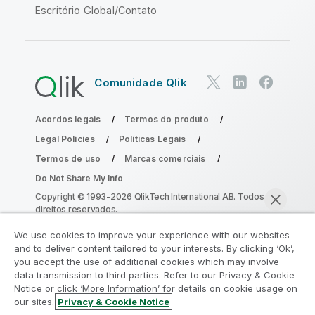
Escritório Global/Contato
Comunidade Qlik
Acordos legais
Termos do produto
Legal Policies
Políticas Legais
Termos de uso
Marcas comerciais
Do Not Share My Info
Copyright © 1993-2026 QlikTech International AB. Todos os
direitos reservados.
We use cookies to improve your experience with our websites
and to deliver content tailored to your interests. By clicking ‘Ok’,
Participe do Programa de Modernização
you accept the use of additional cookies which may involve
data transmission to third parties. Refer to our Privacy & Cookie
do Analytics
Notice or click ‘More Information’ for details on cookie usage on
our sites.
Privacy & Cookie Notice
Modernize sem comprometer seus valiosos aplicativos
Bater papo agora