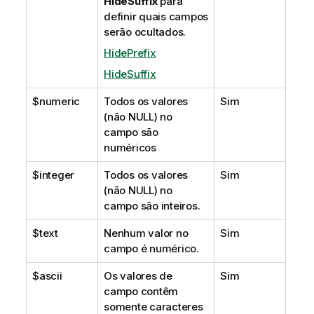
HideSuffix
para
definir quais campos
serão ocultados.
HidePrefix
HideSuffix
$numeric
Todos os valores
Sim
(não
NULL
) no
campo são
numéricos
$integer
Todos os valores
Sim
(não
NULL
) no
campo são inteiros.
$text
Nenhum valor no
Sim
campo é numérico.
$ascii
Os valores de
Sim
campo contêm
somente caracteres