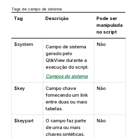
Tags de campo de sistema
Tag
Descrição
Pode ser
manipulada
no script
$system
Não
Campo de sistema
gerado pelo
QlikView
durante a
execução do script.
Campos do sistema
$key
Campo chave
Não
fornecendo um link
entre duas ou mais
tabelas.
$keypart
O campo faz parte
Não
de uma ou mais
chaves sintéticas.