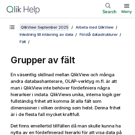
Search
Meny
QlikView September 2025
Arbeta med QlikView
Inledning till inläsning av data
Förstå datastrukturer
Fält
Grupper av fält
En väsentlig skillnad mellan QlikView och många
andra databashanterare, OLAP-verktyg m.fl. är att
man i QlikView inte behöver fördefiniera några
hierarkier i indata. QlikViews unika, interna logik ger
fullständig frihet att komma åt alla fält som
dimensioner i vilken ordning som helst. Denna frihet
är i de flesta fall mycket kraftfull.
Det finns emellertid tillfällen då man skulle kunna ha
nytta av en fördefinierad hierarki för att visa data på