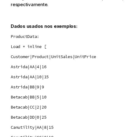
respectivamente.
Dados usados nos exemplos:
ProductData:
Load * inline [
Customer|Product|UnitSales|UnitPrice
Astrida|AA|4|16
Astrida|AA|10|15
Astrida|BB|9|9
Betacab|BB|5|10
Betacab|CC|2|20
Betacab|DD|0|25
Canutility|AA|8|15