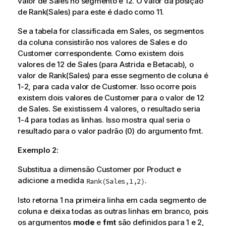
valor de
Sales
no segmento é 12. O valor da posição
de
Rank(Sales)
para este é dado como 11.
Se a tabela for classificada em
Sales
, os segmentos
da coluna consistirão nos valores de
Sales
e do
Customer
correspondente. Como existem dois
valores de 12 de
Sales
(para
Astrida
e
Betacab
), o
valor de
Rank(Sales)
para esse segmento de coluna é
1-2, para cada valor de
Customer
. Isso ocorre pois
existem dois valores de
Customer
para o valor de 12
de
Sales
. Se existissem 4 valores, o resultado seria
1-4 para todas as linhas. Isso mostra qual seria o
resultado para o valor padrão (0) do argumento
fmt
.
Exemplo 2:
Substitua a dimensão Customer por Product e
adicione a medida
.
Rank(Sales,1,2)
Isto retorna 1 na primeira linha em cada segmento de
coluna e deixa todas as outras linhas em branco, pois
os argumentos
mode
e
fmt
são definidos para 1 e 2,