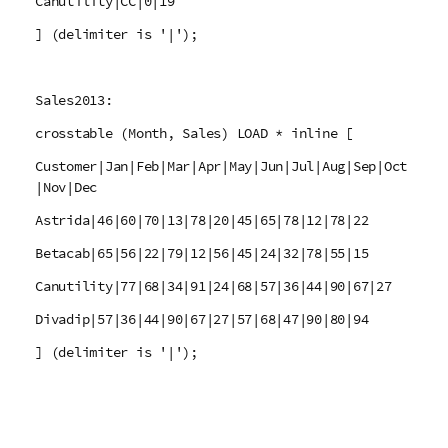
Canutility|CC|0|19
] (delimiter is '|');
Sales2013:
crosstable (Month, Sales) LOAD * inline [
Customer|Jan|Feb|Mar|Apr|May|Jun|Jul|Aug|Sep|Oct
|Nov|Dec
Astrida|46|60|70|13|78|20|45|65|78|12|78|22
Betacab|65|56|22|79|12|56|45|24|32|78|55|15
Canutility|77|68|34|91|24|68|57|36|44|90|67|27
Divadip|57|36|44|90|67|27|57|68|47|90|80|94
] (delimiter is '|');