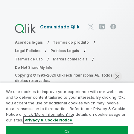
Comunidade Qlik
Acordos legais
Termos do produto
Legal Policies
Políticas Legais
Termos de uso
Marcas comerciais
Do Not Share My Info
Copyright © 1993-2026 QlikTech International AB. Todos os
direitos reservados.
We use cookies to improve your experience with our websites
and to deliver content tailored to your interests. By clicking ‘Ok’,
Participe do Programa de Modernização
you accept the use of additional cookies which may involve
data transmission to third parties. Refer to our Privacy & Cookie
do Analytics
Notice or click ‘More Information’ for details on cookie usage on
our sites.
Privacy & Cookie Notice
Modernize sem comprometer seus valiosos aplicativos
Bater papo agora
QlikView com o Programa de Modernização do Analytics.
Ok