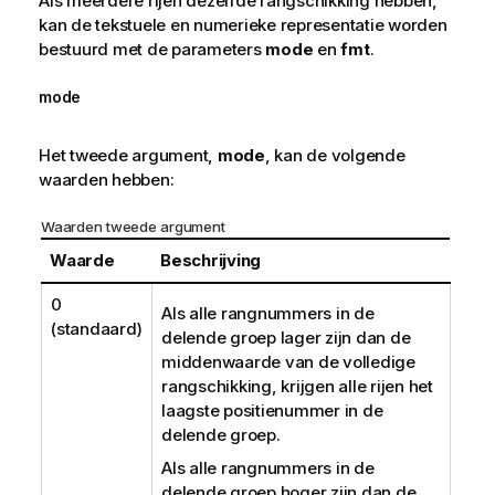
Als meerdere rijen dezelfde rangschikking hebben,
kan de tekstuele en numerieke representatie worden
bestuurd met de parameters
mode
en
fmt
.
mode
Het tweede argument,
mode
, kan de volgende
waarden hebben:
Waarden tweede argument
Waarde
Beschrijving
0
Als alle rangnummers in de
(standaard)
delende groep lager zijn dan de
middenwaarde van de volledige
rangschikking, krijgen alle rijen het
laagste positienummer in de
delende groep.
Als alle rangnummers in de
delende groep hoger zijn dan de