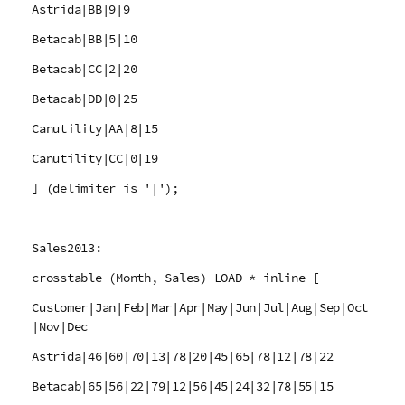
Astrida|BB|9|9
Betacab|BB|5|10
Betacab|CC|2|20
Betacab|DD|0|25
Canutility|AA|8|15
Canutility|CC|0|19
] (delimiter is '|');
Sales2013:
crosstable (Month, Sales) LOAD * inline [
Customer|Jan|Feb|Mar|Apr|May|Jun|Jul|Aug|Sep|Oct
|Nov|Dec
Astrida|46|60|70|13|78|20|45|65|78|12|78|22
Betacab|65|56|22|79|12|56|45|24|32|78|55|15