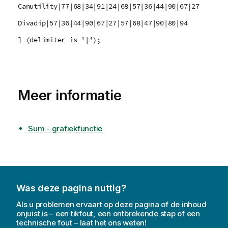
Canutility|77|68|34|91|24|68|57|36|44|90|67|27
Divadip|57|36|44|90|67|27|57|68|47|90|80|94
] (delimiter is '|');
Meer informatie
Sum - grafiekfunctie
Was deze pagina nuttig?
Als u problemen ervaart op deze pagina of de inhoud
onjuist is – een tikfout, een ontbrekende stap of een
technische fout – laat het ons weten!