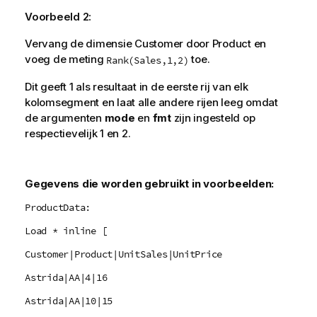
Voorbeeld 2:
Vervang de dimensie Customer door Product en
voeg de meting
toe.
Rank(Sales,1,2)
Dit geeft 1 als resultaat in de eerste rij van elk
kolomsegment en laat alle andere rijen leeg omdat
de argumenten
mode
en
fmt
zijn ingesteld op
respectievelijk 1 en 2.
Gegevens die worden gebruikt in voorbeelden:
ProductData:
Load * inline [
Customer|Product|UnitSales|UnitPrice
Astrida|AA|4|16
Astrida|AA|10|15