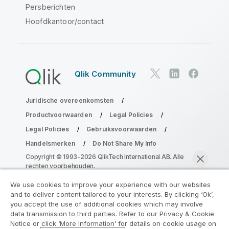
Persberichten
Hoofdkantoor/contact
Qlik Community
Juridische overeenkomsten
Productvoorwaarden
Legal Policies
Legal Policies
Gebruiksvoorwaarden
Handelsmerken
Do Not Share My Info
Copyright © 1993-2026 QlikTech International AB. Alle
rechten voorbehouden.
We use cookies to improve your experience with our websites
and to deliver content tailored to your interests. By clicking ‘Ok’,
Neem deel aan het Analytics
you accept the use of additional cookies which may involve
data transmission to third parties. Refer to our Privacy & Cookie
Modernization Program
Notice or click ‘More Information’ for details on cookie usage on