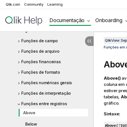
Funções de data e hora
Qlik.com
Community
Learning
Funções de Documento
Documentação
Onboarding
Funções exponenciais e
logarítmicas
QlikView Se
Funções de campo
Funções em s
Funções de arquivo
Funções financeiras
Abov
Funções de formato
Above()
ava
Funções numéricas gerais
coluna em u
estiver pre
Funções de interpretação
tabelas,
Ab
gráfico.
Funções entre registros
Above
Sintaxe:
Below
Above(
[
TOT