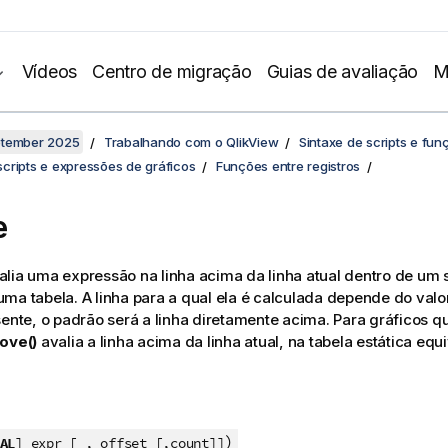
Vídeos
Centro de migração
Guias de avaliação
M
ptember 2025
Trabalhando com o QlikView
Sintaxe de scripts e fun
cripts e expressões de gráficos
Funções entre registros
e
lia uma expressão na linha acima da linha atual dentro de um
ma tabela. A linha para a qual ela é calculada depende do val
sente, o padrão será a linha diretamente acima. Para gráficos 
ove()
avalia a linha acima da linha atual, na tabela estática equ
)
AL
] expr [ , offset [,count]]