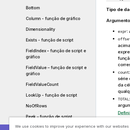
Bottom
Tipo de da
Column - função de gráfico
Argumento
Dimensionality
:
expr
offse
Exists - função de script
acima
FieldIndex – função de script e
expre
gráfico
funç
corre
FieldValue – função de script e
count
gráfico
série
FieldValueCount
da cé
qualq
LookUp - função de script
TOTAL
argum
NoOfRows
Defin
Peek - função de script
Na primeir
We use cookies to improve your experience with our websites
Previous - função de script