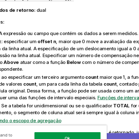
dos de retorno:
dual
s:
 A expressão ou campo que contém os dados a serem medidos.
: especificar um
offset
n
, maior que 0 move a avaliação da e
t
 da linha atual. A especificação de um deslocamento igual a 0 a
ssão na linha atual. Especificar um número de compensação ne
ão
Above
atuar como a função
Below
com o número de compens
spondente.
: ao especificar um terceiro argumento
count
maior que 1, a fu
 de valores
count
, um para cada linha da tabela
count
, contado 
lula original. Dessa forma, a função pode ser usada como um 
uer uma das funções de intervalo especiais.
Funções de interva
: Se a tabela for unidimensional ou se o qualificador
TOTAL
for
ento, o segmento de coluna atual será sempre igual à coluna in
indo o escopo de agregação
a linha de um segmento de coluna, um valor
NULL
é retornado, 
 and to
Ok