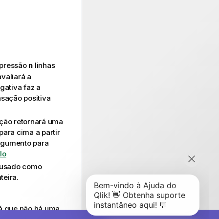
xpressão
n
linhas
valiará a
gativa faz a
ação positiva
nção retornará uma
para cima a partir
argumento para
lo
 usado como
teira.
já que não há uma